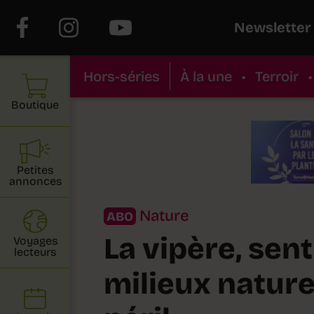
Newsletter
Hors-séries
À la une
•
Terroir
•
Boutique
Petites
annonces
Nature
ABO
La vipère, sent
Voyages
lecteurs
milieux nature