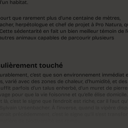
d’un habitat.
rcourt que rarement plus d’une centaine de mètres,
cher, herpétologue et chef de projet à Pro Natura, q
Cette sédentarité en fait un bien meilleur témoin de l’
d’autres animaux capables de parcourir plusieurs
culièrement touché
e durablement, c’est que son environnement immédiat 
es, varié avec des zones de chaleur, d’humidité, et des
 suffit parfois d’un talus enherbé, d’un muret de pierr
age pour que la vie foisonne et qu’elle élise domicile.
à, c’est le signe que l’endroit est riche, car il faut qu’
 Sylvain Ursenbacher. À l’inverse, quand la vipère disp
ntrait précédemment, c’est le signe qu’il s’est transf
matière de biodiversité est rompu.