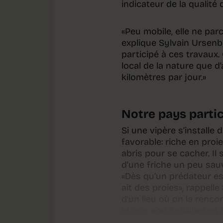
indicateur de la qualité 
«Peu mobile, elle ne pa
explique Sylvain Ursenba
participé à ces travaux. 
local de la nature que 
kilomètres par jour.»
Notre pays parti
Si une vipère s’install
favorable: riche en proi
abris pour se cacher. Il
d’une friche un peu sauv
«Dès qu’un prédateur est l
ait des proies», rappelle
d’un lieu où on la renco
et que son équilibre en 