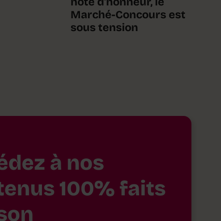
hôte d'honneur, le
Marché-Concours est
sous tension
édez à nos
tenus 100% faits
son