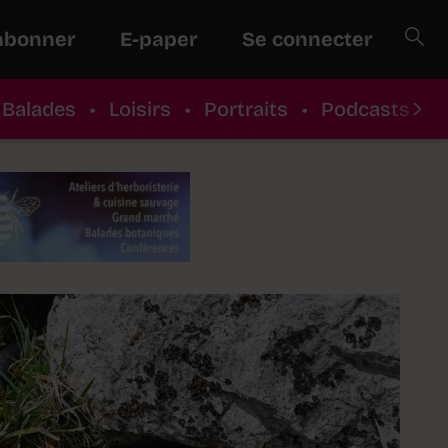
abonner
E-paper
Se connecter
Balades
•
Loisirs
•
Portraits
•
Podcasts
•