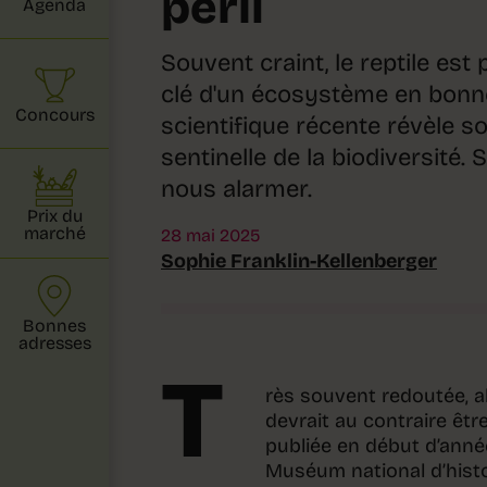
péril
Agenda
Souvent craint, le reptile est
clé d'un écosystème en bonn
Concours
scientifique récente révèle so
sentinelle de la biodiversité.
nous alarmer.
Prix du
marché
28 mai 2025
Sophie Franklin-Kellenberger
Bonnes
adresses
T
rès souvent redoutée, al
devrait au contraire êt
publiée en début d’année
Muséum national d’histoi