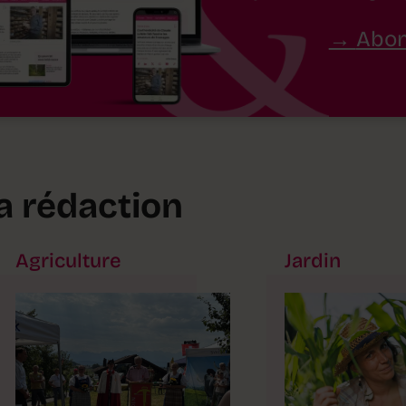
Abon
la rédaction
Agriculture
Jardin