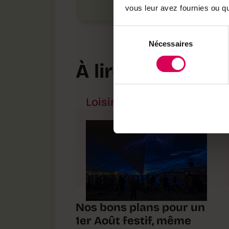
vous leur avez fournies ou qu'
Sélection
Nécessaires
du
consentement
À lire aussi
Loisirs
Nos bons plans pour un
1er Août festif, même