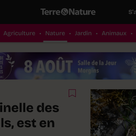
S'
Agriculture
•
Nature
•
Jardin
•
Animaux
•
inelle des
ls, est en