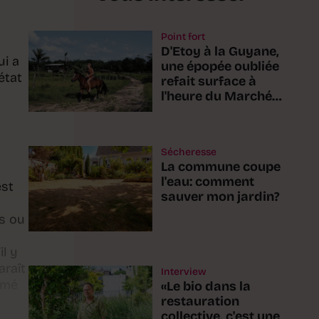
Point fort
D'Etoy à la Guyane,
ui a
une épopée oubliée
état
refait surface à
l'heure du Marché-
Concours
Sécheresse
La commune coupe
l'eau: comment
est
sauver mon jardin?
es ou
il y
araît
Interview
ormé
«Le bio dans la
restauration
collective, c'est une