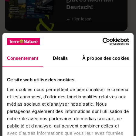
Deutsch!
Hier lesen
À lire aussi
Consentement
Détails
À propos des cookies
Agriculture
L'initiative pour une
alimentation sûre entre
dans sa dernière ligne
Ce site web utilise des cookies.
droite
Les cookies nous permettent de personnaliser le contenu
et les annonces, d'offrir des fonctionnalités relatives aux
médias sociaux et d'analyser notre trafic. Nous
Nature
Canicule: quand les
partageons également des informations sur l'utilisation de
vers de terre meurent,
notre site avec nos partenaires de médias sociaux, de
le sol suffoque
publicité et d'analyse, qui peuvent combiner celles-ci
avec d'autres informations que vous leur avez fournies