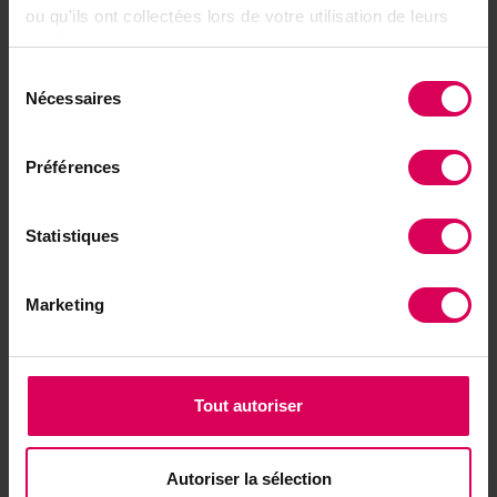
ABO
ou qu'ils ont collectées lors de votre utilisation de leurs
services.
Agriculture
Dans les vergers,
Sélection
l'irrigation se généralise
Nécessaires
du
et l'inquiétude aussi
consentement
Préférences
Nature
Statistiques
Des surprises cachées
dans les bois rythment
cette balade connectée
Marketing
Tout autoriser
Le magazine
romand des 7 à 12
Autoriser la sélection
ans