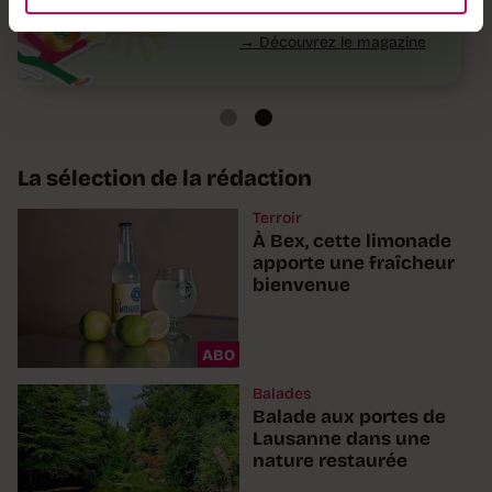
Découvrez le magazine
La sélection de la rédaction
Terroir
À Bex, cette limonade
apporte une fraîcheur
bienvenue
ABO
Balades
Balade aux portes de
Lausanne dans une
nature restaurée