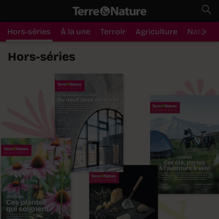
Hors-séries
À la une
Terroir
Agriculture
Nature
Hors-séries