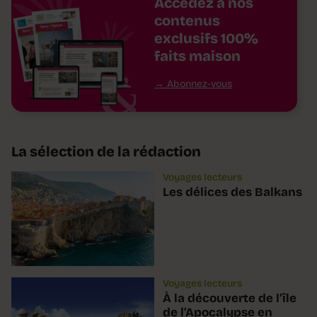
Accédez à nos
contenus
exclusifs 100%
faits maison
Abonnez-vous
La sélection de la rédaction
Voyages lecteurs
Les délices des Balkans
Voyages lecteurs
À la découverte de l’île
de l’Apocalypse en