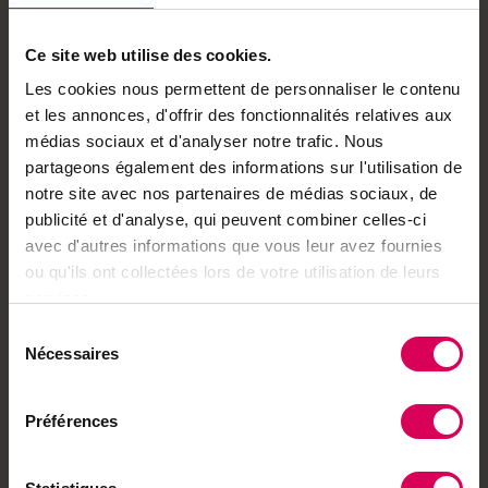
Ce site web utilise des cookies.
Les cookies nous permettent de personnaliser le contenu
et les annonces, d'offrir des fonctionnalités relatives aux
médias sociaux et d'analyser notre trafic. Nous
partageons également des informations sur l'utilisation de
notre site avec nos partenaires de médias sociaux, de
publicité et d'analyse, qui peuvent combiner celles-ci
avec d'autres informations que vous leur avez fournies
Au fil des oasis du Sud marocain
ou qu'ils ont collectées lors de votre utilisation de leurs
services.
Départ le 23 novembre 2026
Sélection
Nécessaires
du
consentement
Préférences