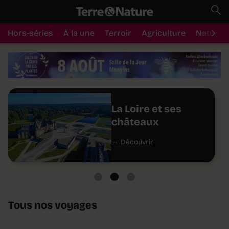
Hors-séries
À la une
Terroir
Agriculture
Nature
La Loire et ses
châteaux
Découvrir
Tous nos voyages