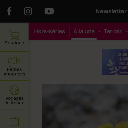
Newsletter
Hors-séries
À la une
•
Terroir
•
Boutique
Petites
annonces
Voyages
lecteurs