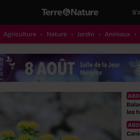
S'
Agriculture
•
Nature
•
Jardin
•
Animaux
•
ABO
Bala
les 
ABO
Cani