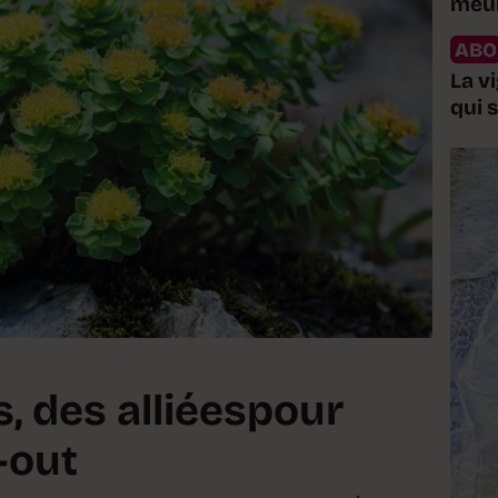
meur
ABO
La v
qui 
, des alliéespour
-out