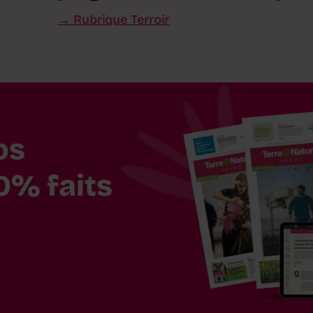
Rubrique Terroir
os
0% faits