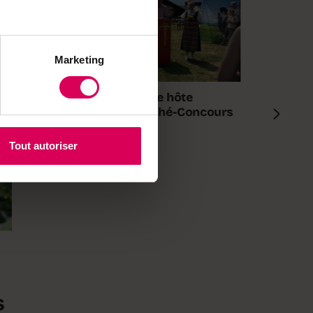
Marketing
Avec Berne comme hôte
d'honneur, le Marché-Concours
est sous tension
Tout autoriser
s