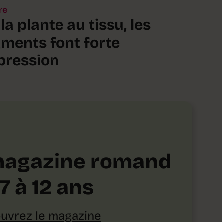
re
la plante au tissu, les
gments font forte
pression
magazine romand
7 à 12 ans
uvrez le magazine