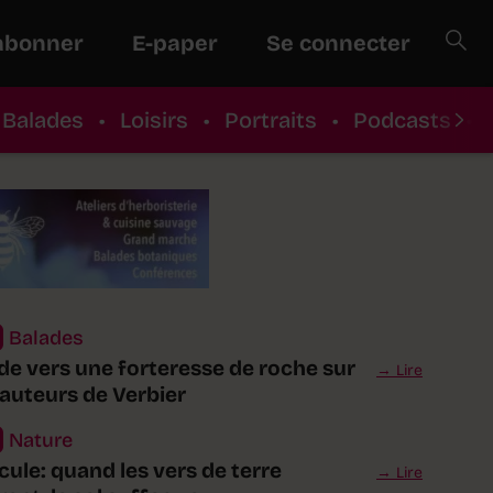
abonner
E-paper
Se connecter
Balades
•
Loisirs
•
Portraits
•
Podcasts
•
Balades
de vers une forteresse de roche sur
Lire
hauteurs de Verbier
Nature
cule: quand les vers de terre
Lire