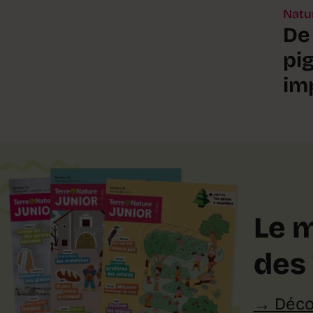
Natu
De 
pi
im
Le 
des 
Déco