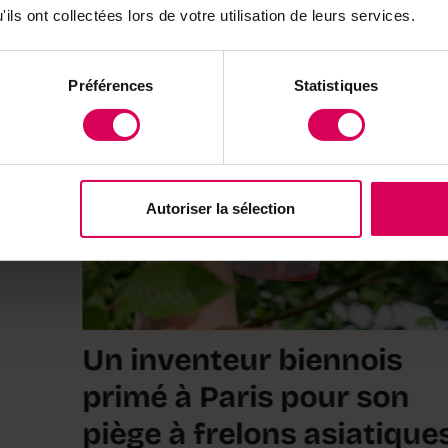
ils ont collectées lors de votre utilisation de leurs services.
Préférences
Statistiques
nck
Autoriser la sélection
Un inventeur biennois
primé à Paris pour son
piège à frelons asiatique