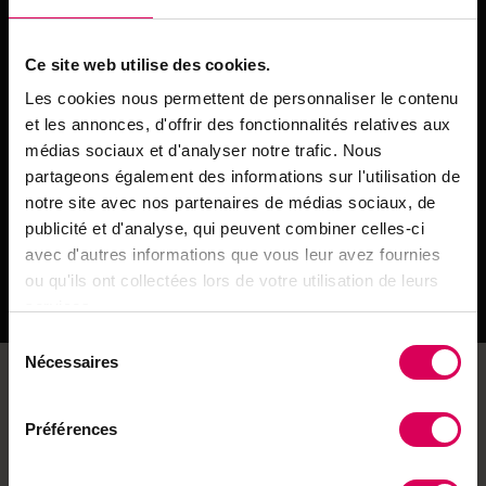
fond d’un moule préalablement beurré. Découper les
billes de mozzarella en deux également et les placer
Ce site web utilise des cookies.
entre les tomates.
Les cookies nous permettent de personnaliser le contenu
3) Dans un saladier, mélanger le lait avec les œufs, la
et les annonces, d'offrir des fonctionnalités relatives aux
farine le sbrinz ou le parmesan. Ajouter les feuilles
médias sociaux et d'analyser notre trafic. Nous
d’origan. Saler et poivrer.
partageons également des informations sur l'utilisation de
notre site avec nos partenaires de médias sociaux, de
4) Verser le mélange sur les tomates et la mozzarella.
publicité et d'analyse, qui peuvent combiner celles-ci
Faire cuire dans le bas du four préchauffé à 180°C
avec d'autres informations que vous leur avez fournies
pendant 30 à 35 min.
ou qu'ils ont collectées lors de votre utilisation de leurs
5) Sortir du four et déguster chaud, froid ou tiède.
services.
Sélection
Nécessaires
du
Envie de partager ?
consentement
Préférences