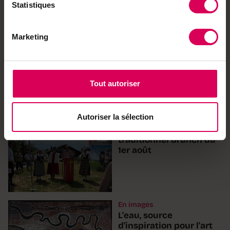
Statistiques
Achetez local sur
notre boutique
Marketing
Découvrez les produits
Tout autoriser
À lire aussi
Autoriser la sélection
Agriculture
Succès pour le
traditionnel brunch du
1er août
En images
L'eau, source
d'inspiration pour l'art