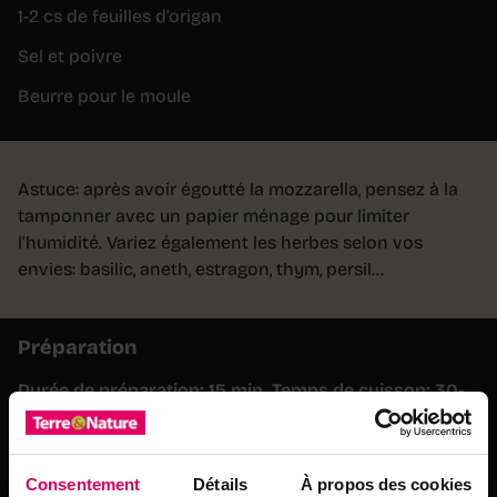
1-2 cs de feuilles d’origan
Sel et poivre
Beurre pour le moule
Astuce: après avoir égoutté la mozzarella, pensez à la
tamponner avec un papier ménage pour limiter
l’humidité. Variez également les herbes selon vos
envies: basilic, aneth, estragon, thym, persil…
Préparation
Durée de préparation: 15 min. Temps de cuisson: 30-
35 min.
1) Préchauffer le four à 180°C chaleur tournante.
Consentement
Détails
À propos des cookies
2) Découper les tomates cerises et les placer dans le