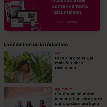
Accédez à nos
contenus 100%
faits maison
Abonnez-vous
La sélection de la rédaction
Jardin
Face à la chaleur, le
maïs fait de la
résistance
Agriculture
L'initiative pour une
alimentation sûre entre
dans sa dernière ligne