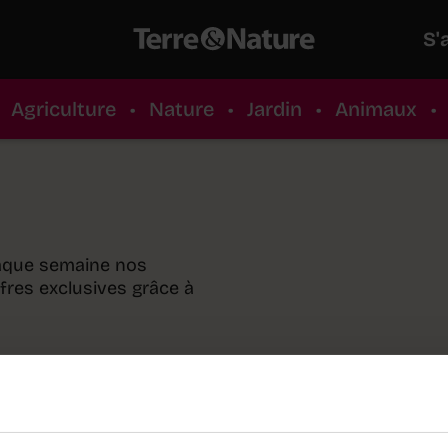
S'
Agriculture
•
Nature
•
Jardin
•
Animaux
•
haque semaine nos
ffres exclusives grâce à
 nécessaires