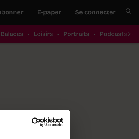
abonner
E-paper
Se connecter
Balades
•
Loisirs
•
Portraits
•
Podcasts
•