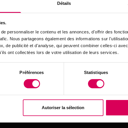
Détails
ies.
e personnaliser le contenu et les annonces, d'offrir des fonctio
 d'inscription*
rafic. Nous partageons également des informations sur l'utilisati
 vous acceptez que les informations saisies soient utilisées par
, de publicité et d'analyse, qui peuvent combiner celles-ci avec
 et exercer vos droits, notamment de retrait de votre consente
ils ont collectées lors de votre utilisation de leurs services.
ectées, veuillez consulter notre
politique de confidentialité
Préférences
Statistiques
Autoriser la sélection