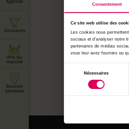
Agenda
Consentement
Ce site web utilise des cook
Conditions d'inscription
*
Concours
Les cookies nous permettent d
J'accepte les conditions
sociaux et d'analyser notre t
*En soumettant ce formulaire,
partenaires de médias sociaux
Terre&Nature. Pour connaître
vous leur avez fournies ou qu'
l'utilisation des données coll
Prix du
marché
Sélection
Nécessaires
du
consentement
Bonnes
adresses