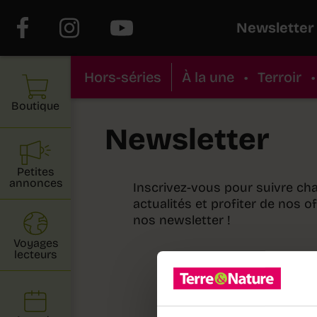
Newsletter
Hors-séries
À la une
•
Terroir
•
Boutique
Newsletter
Petites
annonces
Inscrivez-vous pour suivre c
actualités et profiter de nos o
nos newsletter !
Voyages
lecteurs
«
» indique les champs
*
Email
*