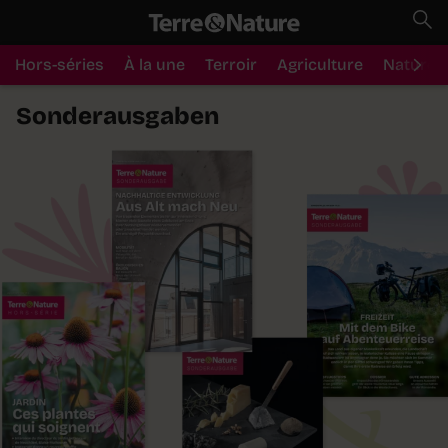
Hors-séries
À la une
Terroir
Agriculture
Nature
Sonderausgaben