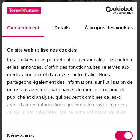
ou rennes: gare au nez
rouge!
Consentement
Détails
À propos des cookies
ABO
Nature
Des surprises cachées
Ce site web utilise des cookies.
dans les bois rythment
cette balade connectée
Les cookies nous permettent de personnaliser le contenu
et les annonces, d'offrir des fonctionnalités relatives aux
médias sociaux et d'analyser notre trafic. Nous
partageons également des informations sur l'utilisation de
Nature
notre site avec nos partenaires de médias sociaux, de
De la plante au tissu, les
publicité et d'analyse, qui peuvent combiner celles-ci
pigments font forte
avec d'autres informations que vous leur avez fournies
impression
ou qu'ils ont collectées lors de votre utilisation de leurs
services.
Sélection
Nécessaires
du