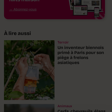
Abonnez-vous
À lire aussi
Terroir
Un inventeur biennois
primé à Paris pour son
piège à frelons
asiatiques
Animaux
Cerfs, chevreuils, élans