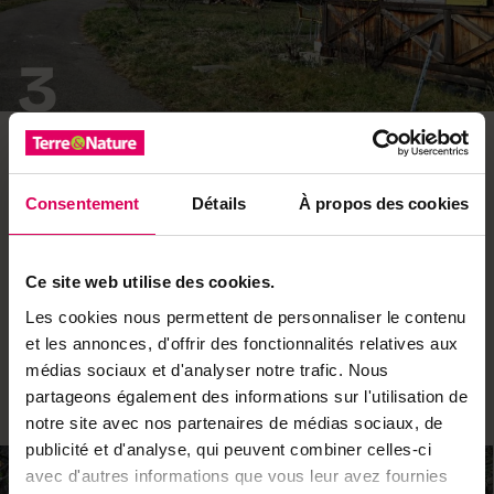
3
Le hameau d’Essertines
Entouré de vignes et de cultures, bordé par la gorge au
Consentement
Détails
À propos des cookies
fond de laquelle coulent les eaux torrentueuses du
ruisseau Roulave, le hameau d’Essertines respire une
tranquillité que rien ne semble pouvoir perturber. Du
Ce site web utilise des cookies.
village, la vue porte loin sur la plaine genevoise. Celle-ci
s’étale jusqu’aux pentes boisées du versant français de
Les cookies nous permettent de personnaliser le contenu
la chaîne du Jura et les magnifiques parois rocheuses
et les annonces, d'offrir des fonctionnalités relatives aux
du sommet du Reculet, qui culmine à 1718 mètres
médias sociaux et d'analyser notre trafic. Nous
d’altitude.
partageons également des informations sur l'utilisation de
notre site avec nos partenaires de médias sociaux, de
publicité et d'analyse, qui peuvent combiner celles-ci
avec d'autres informations que vous leur avez fournies