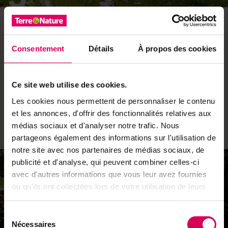
À travers les pâturages
De la plage de la Gypsera, un tracé grimpe à l’alpage
Consentement
Détails
À propos des cookies
d’Unter Bödeli (1240 m). C’est ensuite par un charmant
sentier louvoyant entre forêt, pâturages et zones
marécageuses que l’on se dirige vers Hubel Rippa. Cette
Ce site web utilise des cookies.
buvette d’alpage offre un coup d’œil imprenable sur le
Les cookies nous permettent de personnaliser le contenu
lac et la vallée, mais elle propose aussi à ses hôtes de
et les annonces, d'offrir des fonctionnalités relatives aux
bons petits plats locaux et de fameuses meringues à la
médias sociaux et d'analyser notre trafic. Nous
double crème.
partageons également des informations sur l'utilisation de
notre site avec nos partenaires de médias sociaux, de
publicité et d'analyse, qui peuvent combiner celles-ci
avec d'autres informations que vous leur avez fournies
ou qu'ils ont collectées lors de votre utilisation de leurs
services.
Sélection
Nécessaires
du