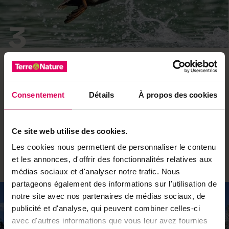
3
Élégance sur les eaux
Facilement reconnaissable avec sa tête brun orangé et
son bec rouge, la nette rousse est l’un des oiseaux d’eau
Consentement
Détails
À propos des cookies
incontournables de la Grande Cariçaie. Depuis les
années 1990, cet élégant canard a pris ses quartiers
d’hiver dans notre pays. La moitié de la population qui
Ce site web utilise des cookies.
fait escale en Suisse – plus 20’000 individus – occupe le
Les cookies nous permettent de personnaliser le contenu
seul lac de Neuchâtel! On l’observe facilement dans les
et les annonces, d'offrir des fonctionnalités relatives aux
nombreuses trouées de roseaux formés sur le lac.
médias sociaux et d'analyser notre trafic. Nous
partageons également des informations sur l'utilisation de
notre site avec nos partenaires de médias sociaux, de
publicité et d'analyse, qui peuvent combiner celles-ci
avec d'autres informations que vous leur avez fournies