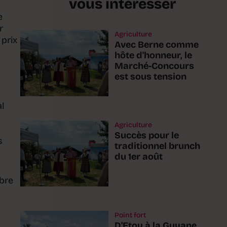
vous intéresser
e
r
Agriculture
 prix
Avec Berne comme
hôte d'honneur, le
Marché-Concours
est sous tension
l
Agriculture
Succès pour le
s
traditionnel brunch
du 1er août
ibre
Point fort
D'Etoy à la Guyane,