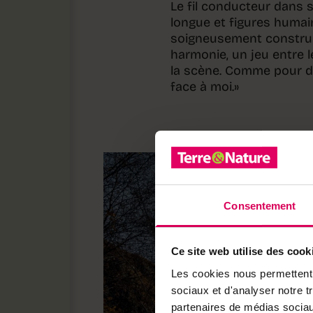
Le fil conducteur dans s
longue et figures huma
soigneusement construit
harmonie, un jeu entre l
la scène. Comme pour dé
face à moi.»
Consentement
Ce site web utilise des cook
Les cookies nous permettent d
sociaux et d'analyser notre t
partenaires de médias sociaux