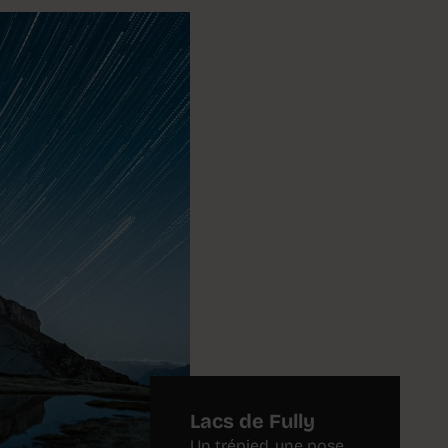
Lacs de Fully
Un trépied, une pose