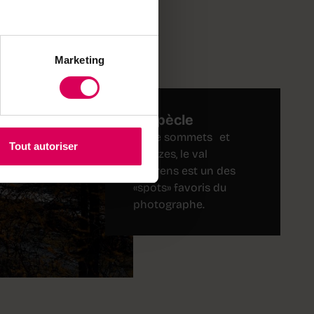
Marketing
Ferpècle
Entre sommets et
Tout autoriser
mélèzes, le val
d'Hérens est un des
«spots» favoris du
photographe.