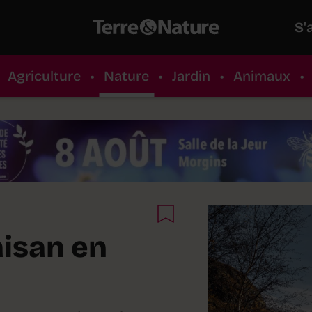
S'
Agriculture
•
Nature
•
Jardin
•
Animaux
•
aisan en