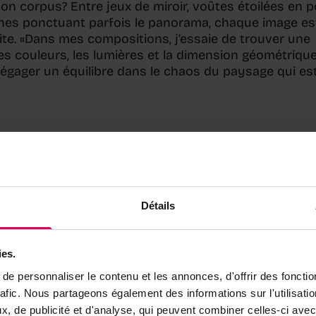
on corpus? Entre jeux de miroir, voûtes étoilées en 
ines ponctuant parfois le panorama, chaque image es
e. «Dans mes compositions, j’essaie de trouver une
es couleurs, les lumières et la dimension géométriqu
gager un équilibre dans le chaos du paysage qui es
Détails
ies.
e personnaliser le contenu et les annonces, d'offrir des fonctio
rafic. Nous partageons également des informations sur l'utilisati
, de publicité et d'analyse, qui peuvent combiner celles-ci avec