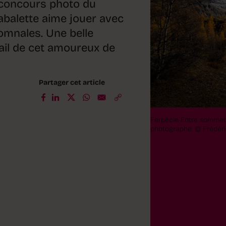
 concours photo du
balette aime jouer avec
tomnales. Une belle
vail de cet amoureux de
Partager cet article
Ferpècle Entre sommets
photographe.
© Frédéri