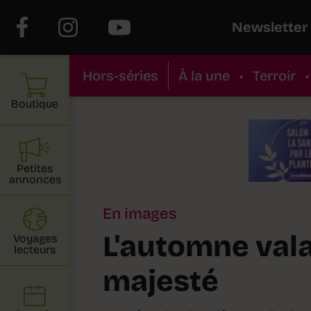
Newsletter
Hors-séries
À la une
•
Terroir
•
Boutique
Petites
annonces
En images
L'automne val
Voyages
lecteurs
majesté