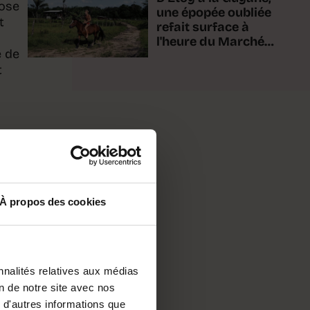
pose
une épopée oubliée
t
refait surface à
l'heure du Marché-
e de
Concours
t
À propos des cookies
nnalités relatives aux médias
on de notre site avec nos
 d'autres informations que