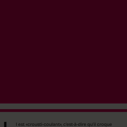
I
l est «crousti-coulant», c’est-à-dire qu’il croque