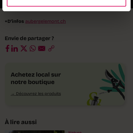
+D’infos
aubergelemont.ch
Envie de partager ?
Achetez local sur
notre boutique
Découvrez les produits
À lire aussi
Nature