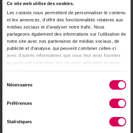
burn-out
Ce site web utilise des cookies.
Les cookies nous permettent de personnaliser le contenu
et les annonces, d'offrir des fonctionnalités relatives aux
médias sociaux et d'analyser notre trafic. Nous
Nature
«Les plantes sont
partageons également des informations sur l'utilisation de
comme les gens, on n'en
notre site avec nos partenaires de médias sociaux, de
fait jamais vraiment le
publicité et d'analyse, qui peuvent combiner celles-ci
tour»
avec d'autres informations que vous leur avez fournies
ou qu'ils ont collectées lors de votre utilisation de leurs
services.
Agriculture
Sur cet alpage
Sélection
neuchâtelois, le
Nécessaires
du
manque d'herbage
consentement
fragilise la saison
Préférences
Nature
Statistiques
De la plante au tissu, les
pigments font forte