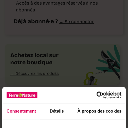
·
Accès à des avantages réservés à nos
abonnés
Déjà abonné·e ?
→ Se connecter
Achetez local sur
notre boutique
Découvrez les produits
À lire aussi
Consentement
Détails
À propos des cookies
Nature
Les adaptogènes, des
alliées pour prévenir le