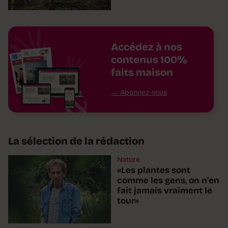
Accédez à nos
contenus 100%
faits maison
Abonnez-vous
La sélection de la rédaction
Nature
«Les plantes sont
comme les gens, on n'en
fait jamais vraiment le
tour»