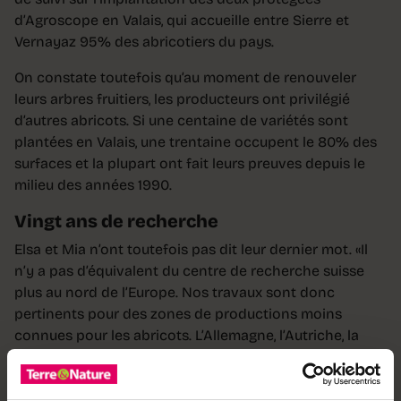
d’Agroscope en Valais, qui accueille entre Sierre et
Vernayaz 95% des abricotiers du pays.
On constate toutefois qu’au moment de renouveler
leurs arbres fruitiers, les producteurs ont privilégié
d’autres abricots. Si une centaine de variétés sont
plantées en Valais, une trentaine occupent le 80% des
surfaces et la plupart ont fait leurs preuves depuis le
milieu des années 1990.
Vingt ans de recherche
Elsa et Mia n’ont toutefois pas dit leur dernier mot. «Il
n’y a pas d’équivalent du centre de recherche suisse
plus au nord de l’Europe. Nos travaux sont donc
pertinents pour des zones de productions moins
connues pour les abricots. L’Allemagne, l’Autriche, la
Hongrie et la République Tchèque sont intéressées par
nos fruits qui, contrairement à certaines variétés
venant d’Espagne, n’éclatent pas à la moindre pluie,