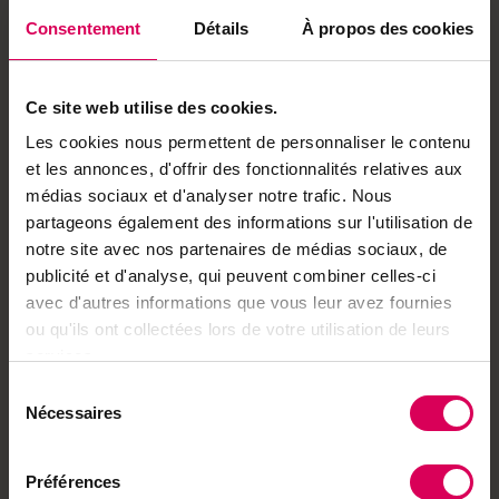
voire à une rosée matinale. Elles résistent également à
Consentement
Détails
À propos des cookies
de fortes chaleurs», se réjouit Danilo Christen,
soulignant que Mia et Elsa sont le fruit d’une vingtaine
d’années de recherches.
Ce site web utilise des cookies.
Les cookies nous permettent de personnaliser le contenu
Et leur commercialisation n’a pas été plus facile, se
et les annonces, d'offrir des fonctionnalités relatives aux
souvient l’ingénieur agronome, car l’institut fédéral s’est
médias sociaux et d'analyser notre trafic. Nous
heurté à un problème de prénom. Initialement baptisée
partageons également des informations sur l'utilisation de
Lisa, nom qui s’est avéré trop proche de la prune néo-
notre site avec nos partenaires de médias sociaux, de
zélandaise Luisa, elle a été renommée Elsa. Si en Suisse,
publicité et d'analyse, qui peuvent combiner celles-ci
la variété a gardé ce patronyme, elle est connue en tant
avec d'autres informations que vous leur avez fournies
que Manera dans le reste de l’Europe, puisque Elza
ou qu'ils ont collectées lors de votre utilisation de leurs
désigne déjà une cerise australienne.
services.
Une longue dormance
Sélection
Nécessaires
Agroscope travaille aussi à une solution pour limiter les
du
risques de gel des abricotiers en fleurs. «Notre
consentement
problème ces dernières années, ce sont les premières
Préférences
chaleurs en janvier-février, suivies par un retour du