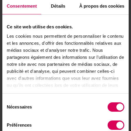
Consentement
Détails
À propos des cookies
Ce site web utilise des cookies.
Achetez local sur
Les cookies nous permettent de personnaliser le contenu
notre boutique
et les annonces, d'offrir des fonctionnalités relatives aux
Découvrez les produits
médias sociaux et d'analyser notre trafic. Nous
partageons également des informations sur l'utilisation de
notre site avec nos partenaires de médias sociaux, de
publicité et d'analyse, qui peuvent combiner celles-ci
Ça pourrait vous intéresser
avec d'autres informations que vous leur avez fournies
ou qu'ils ont collectées lors de votre utilisation de leurs
Balades
services.
Balade vers une
forteresse de roche sur
Sélection
les hauteurs de Verbier
Nécessaires
du
consentement
Préférences
ABO