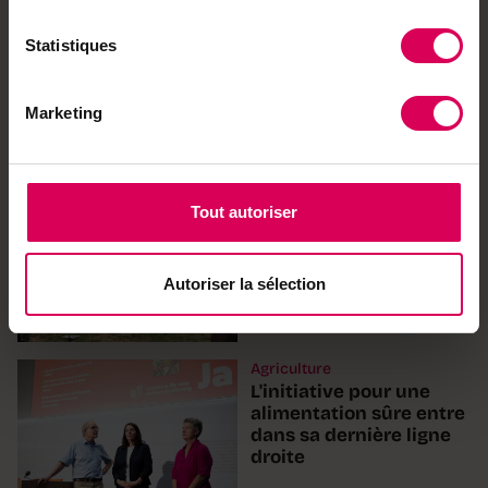
Agriculture
Sur cet alpage
Statistiques
neuchâtelois, le
manque d'herbage
fragilise la saison
Marketing
Agriculture
Succès pour le
Tout autoriser
traditionnel brunch du
1er août
Autoriser la sélection
Agriculture
L'initiative pour une
alimentation sûre entre
dans sa dernière ligne
droite