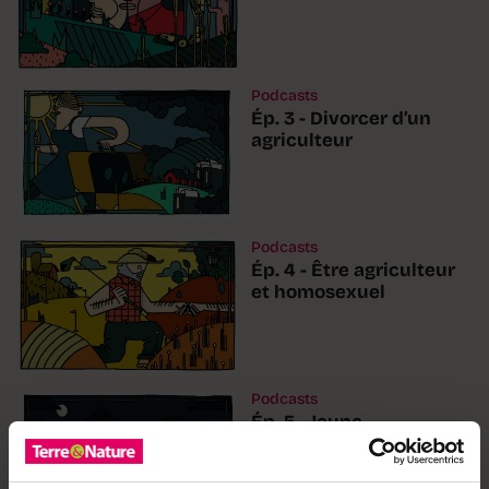
Podcasts
Ép. 3 - Divorcer d’un
agriculteur
Podcasts
Ép. 4 - Être agriculteur
et homosexuel
Podcasts
Ép. 5 - Jeune
agricultrice recherche
l’homme idéal