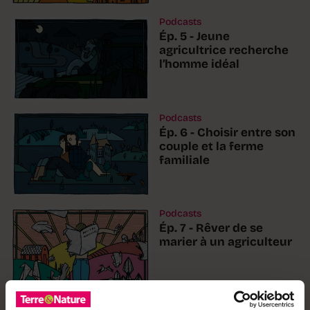
Podcasts
Ép. 5 - Jeune
agricultrice recherche
l’homme idéal
Podcasts
Ép. 6 - Choisir entre son
couple et la ferme
familiale
Podcasts
Ép. 7 - Rêver de se
marier à un agriculteur