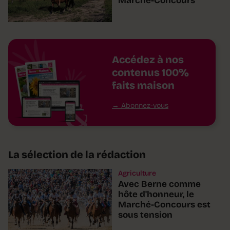
Marché-Concours
Accédez à nos
contenus 100%
faits maison
Abonnez-vous
La sélection de la rédaction
Agriculture
Avec Berne comme
hôte d'honneur, le
Marché-Concours est
sous tension