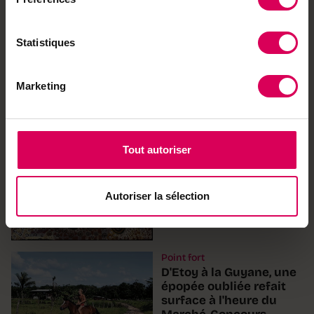
primé à Paris pour son
piège à frelons
asiatiques
Statistiques
Marketing
Tout autoriser
En images
L'eau, source
d'inspiration pour l'art
aborigène
Autoriser la sélection
Point fort
D'Etoy à la Guyane, une
épopée oubliée refait
surface à l'heure du