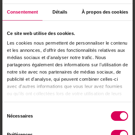
Consentement
Détails
À propos des cookies
Achetez local sur
notre boutique
Ce site web utilise des cookies.
Découvrez les produits
Les cookies nous permettent de personnaliser le contenu
et les annonces, d'offrir des fonctionnalités relatives aux
médias sociaux et d'analyser notre trafic. Nous
Ça pourrait vous intéresser
partageons également des informations sur l'utilisation de
notre site avec nos partenaires de médias sociaux, de
Balades
publicité et d'analyse, qui peuvent combiner celles-ci
Balade vers une
forteresse de roche sur
avec d'autres informations que vous leur avez fournies
les hauteurs de Verbier
ou qu'ils ont collectées lors de votre utilisation de leurs
services.
Sélection
ABO
Nécessaires
du
Terroir
consentement
Un inventeur biennois
Préférences