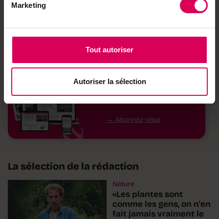
Marketing
fruits, mais les feuilles
du figuier
Tout autoriser
Accédez à nos
Autoriser la sélection
contenus 100%
faits maison
Abonnez-vous
La sélection de la rédaction
Nature
«Les plantes sont
comme les gens, on n'en
fait jamais vraiment le