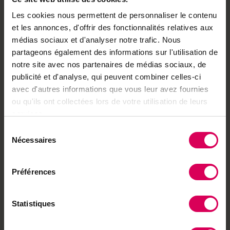
vers de terre meurent,
le sol suffoque
Les cookies nous permettent de personnaliser le contenu
et les annonces, d'offrir des fonctionnalités relatives aux
médias sociaux et d'analyser notre trafic. Nous
ABO
partageons également des informations sur l'utilisation de
Agriculture
notre site avec nos partenaires de médias sociaux, de
Avec Berne comme
publicité et d'analyse, qui peuvent combiner celles-ci
hôte d'honneur, le
avec d'autres informations que vous leur avez fournies
Marché-Concours est
sous tension
ou qu'ils ont collectées lors de votre utilisation de leurs
services.
Sélection
En images
Nécessaires
L'eau, source
du
d'inspiration pour l'art
consentement
aborigène
Préférences
Statistiques
Terroir
Un sirop singulier
valorise non pas les