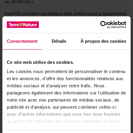
au St-Moret.»
Des fils courent au-dessus des allées pour y suspendre
des voilages en cas de sécheresse. Le manque d’eau
n’est toutefois pas le problème en ce début d’été.
«Comme mes cultures sont hors-sol, elles souffrent peu
Consentement
Détails
À propos des cookies
de l’excès d’humidité, confie l’horticultrice, mais plutôt
du manque de chaleur.» Le froid a anéanti ses boutures
de verveine citronnée. Quant aux limaces, qui pullulent
Ce site web utilise des cookies.
par ce temps pluvieux, Anne Aubry se résigne à vivre
avec. «Je n’utilise aucun produit chimique. Or la chasse
Les cookies nous permettent de personnaliser le contenu
ne suffit pas toujours à empêcher les dégâts.»
et les annonces, d'offrir des fonctionnalités relatives aux
médias sociaux et d'analyser notre trafic. Nous
Respect du terroir
partageons également des informations sur l'utilisation de
Accepter pleinement la nature fait partie de la
notre site avec nos partenaires de médias sociaux, de
philosophie de l’horticultrice. Parfois, elle laisse
publicité et d'analyse, qui peuvent combiner celles-ci
quelques recoins se développer à leur guise, ce qui peut
avec d'autres informations que vous leur avez fournies
réserver de belles surprises. Son jardin est propice à la
ou qu'ils ont collectées lors de votre utilisation de leurs
contemplation. Mais si la jeune femme admet être
services.