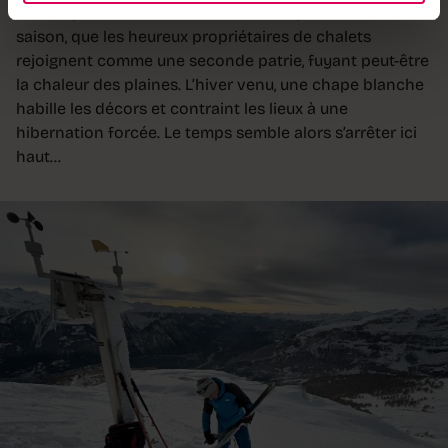
en compte des dizaines. Un havre de paix à la belle
saison, que les heureux propriétaires de chalets
rejoignent comme une seconde patrie, fuyant peut-être
la chaleur des plaines. L’hiver venu, une chape blanche
habille les décors et contraint les lieux à une
hibernation forcée. Le temps semble alors s’arrêter ici
haut…