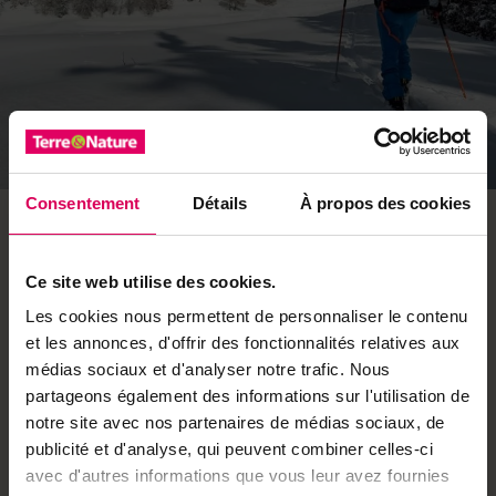
3
Consentement
Détails
À propos des cookies
Entre les conifères
L’ascension se poursuit et l’on arrive au lieu-dit Sämsu.
Ce site web utilise des cookies.
Seuls nos amis haut-valaisans sauraient peut-être nous
éclairer quant à l’origine de ce nom chanteur. Les
Les cookies nous permettent de personnaliser le contenu
esprits voyageurs y verront peut-être des consonances
et les annonces, d'offrir des fonctionnalités relatives aux
inuites, ou… Quoi qu’il en soit, quelle belle clairière,
médias sociaux et d'analyser notre trafic. Nous
ouverte comme un corridor au milieu de vénérables
partageons également des informations sur l'utilisation de
mélèzes et épicéas. Difficile, en tant que skieur, de ne
notre site avec nos partenaires de médias sociaux, de
pas saliver à l’idée des belles godilles que l’on pourra
publicité et d'analyse, qui peuvent combiner celles-ci
tracer durant la descente…
avec d'autres informations que vous leur avez fournies