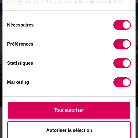
ou qu'ils ont collectées lors de votre utilisation de leurs
services.
Sélection
Nécessaires
du
consentement
Préférences
Statistiques
Marketing
4
Tout autoriser
Manteau de ouate
Oberu, 2030m d’altitude (ou «Obern », comme l’indique
Autoriser la sélection
un panneau à Guttet). Un petit hameau comme le Valais