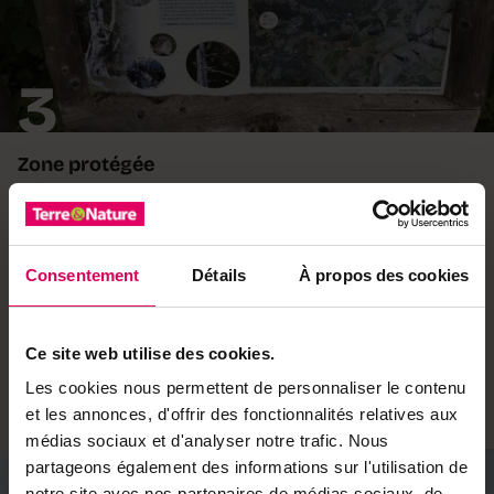
3
Zone protégée
Le sentier se déploie sur le flanc nord-est du Barlattey
et l’on traverse brièvement la réserve forestière des
Preises – le Barlattey – Goille-au-Cerf. Cette zone ne
Consentement
Détails
À propos des cookies
subit que peu d’interventions humaines, afin d’y
préserver l’environnement en laissant la nature aussi
intacte que possible. Elle bénéficie cependant d’un
Ce site web utilise des cookies.
statut moins contraignant que celui du Parc national
Les cookies nous permettent de personnaliser le contenu
suisse, dans les Grisons: on peut, par exemple, y
et les annonces, d'offrir des fonctionnalités relatives aux
récolter baies et champignons.
médias sociaux et d'analyser notre trafic. Nous
partageons également des informations sur l'utilisation de
notre site avec nos partenaires de médias sociaux, de