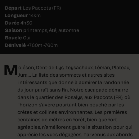
Départ
Les Paccots (FR)
Longueur
14km
Durée
4h30
Saison
printemps, été, automne
Boucle
Oui
Dénivelé
+760m -760m
M
oléson, Dent-de-Lys, Teysachaux, Léman, Plateau,
Jura… La liste des sommets et autres sites
intéressants que donne à admirer la randonnée
du jour paraît sans fin. Notre escapade démarre
dans le quartier des Rosalys, aux Paccots (FR), où
l’horizon s’avère pourtant bien bouché par les
crêtes et collines environnantes. Les premières
centaines de mètres en forêt, bien que fort
agréables, n’améliorent guère la situation pour qui
apprécie les vues dégagées. Parvenus aux abords