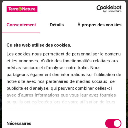
Le retour des milans
On les aperçoit et on les entend tout au long de la
balade. De retour de leurs quartiers d’hiver africains, les
Consentement
Détails
À propos des cookies
milans noirs reprennent possession de leurs territoires
au printemps, qui marque le début de la période de
nidification. Mâles et femelles se donnent le relais, que
Ce site web utilise des cookies.
ce soit pour couver ou chasser. On peut les voir
Les cookies nous permettent de personnaliser le contenu
tournoyer dans le ciel et parfois fondre sur des proies
et les annonces, d'offrir des fonctionnalités relatives aux
invisibles. Opportunistes, les rapaces se plaisent dans
médias sociaux et d'analyser notre trafic. Nous
ces zones à cheval entre ville et campagne.
partageons également des informations sur l'utilisation de
notre site avec nos partenaires de médias sociaux, de
publicité et d'analyse, qui peuvent combiner celles-ci
avec d'autres informations que vous leur avez fournies
ou qu'ils ont collectées lors de votre utilisation de leurs
services.
Sélection
Nécessaires
du