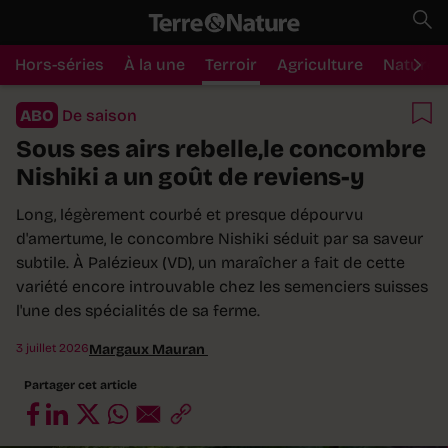
Hors-séries
À la une
Terroir
Agriculture
Nature
ABO
De saison
Sous ses airs rebelle,le concombre
Nishiki a un goût de reviens-y
Long, légèrement courbé et presque dépourvu
d'amertume, le concombre Nishiki séduit par sa saveur
subtile. À Palézieux (VD), un maraîcher a fait de cette
variété encore introuvable chez les semenciers suisses
l'une des spécialités de sa ferme.
3 juillet 2026
Margaux Mauran
Partager cet article