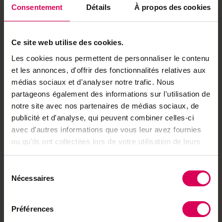
Les bonnes raisons de s'abonner
Consentement
Détails
À propos des cookies
·
Accès à l'ensemble de nos contenus en ligne
·
Accès à des articles et des podcasts exclusifs
Ce site web utilise des cookies.
·
Accès à toutes nos éditions (e-paper)
Les cookies nous permettent de personnaliser le contenu
et les annonces, d'offrir des fonctionnalités relatives aux
·
Accès à nos hors-séries et suppléments (e-
médias sociaux et d'analyser notre trafic. Nous
paper)
partageons également des informations sur l'utilisation de
·
Accès à des avantages réservés à nos
notre site avec nos partenaires de médias sociaux, de
abonnés
publicité et d'analyse, qui peuvent combiner celles-ci
Déjà abonné·e ?
avec d'autres informations que vous leur avez fournies
→ Se connecter
ou qu'ils ont collectées lors de votre utilisation de leurs
services.
Sélection
Nécessaires
du
Achetez local sur
consentement
notre boutique
Préférences
Découvrez les produits