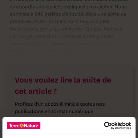
aux conditions locales, explique le maraîcher. Nous
sommes à 640 mètres d’altitude, dans une sorte de
poche de froid. Les nuits sont toujours plus
fraîches que dans les environs.» Curieux, Raphaël
van Singer s’est donc intéressé à des graines
proposées par un semencier autrichien, pour
l’instant introuvables en Suisse.
Vous voulez lire la suite de
cet article ?
Profitez d'un accès illimité à toutes nos
publications en format numérique
→ Nos abonnements