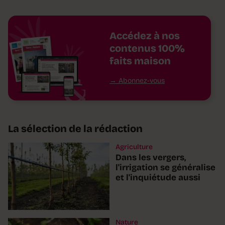
Accédez à nos
contenus 100%
faits maison
Abonnez-vous
La sélection de la rédaction
Agriculture
Dans les vergers,
l'irrigation se généralise
et l'inquiétude aussi
Nature