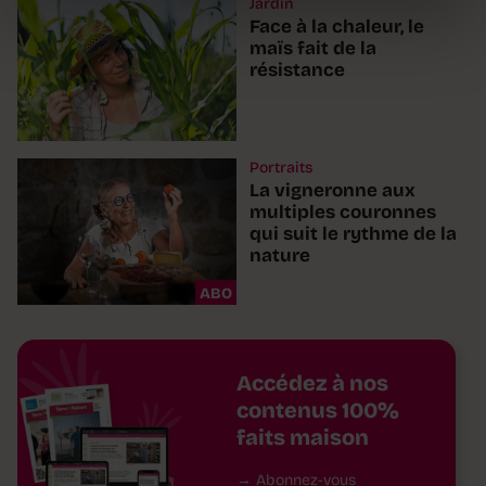
Jardin
Face à la chaleur, le
maïs fait de la
résistance
Portraits
La vigneronne aux
multiples couronnes
qui suit le rythme de la
nature
ABO
Accédez à nos
contenus 100%
faits maison
Abonnez-vous