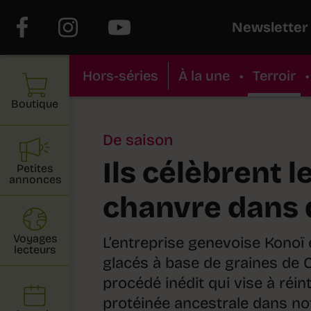
Newsletter
Hors-séries
À la une
•
Terroir
•
Boutique
De saison
Ils célèbrent le
Petites
annonces
chanvre dans 
Voyages
L’entreprise genevoise Konoï
lecteurs
glacés à base de graines de 
procédé inédit qui vise à réin
protéinée ancestrale dans not