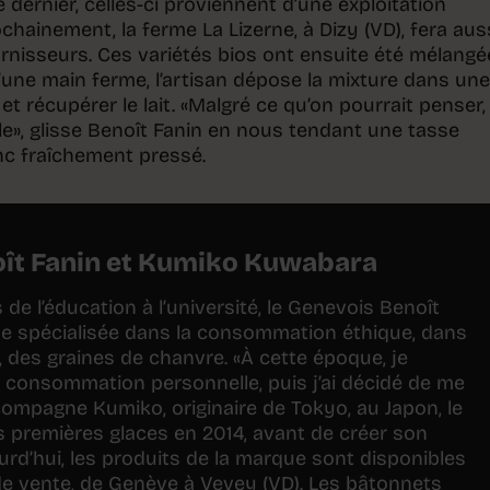
té dernier, celles-ci proviennent d’une exploitation
ochainement, la ferme La Lizerne, à Dizy (VD), fera aus
ournisseurs. Ces variétés bios ont ensuite été mélangé
D’une main ferme, l’artisan dépose la mixture dans une
r et récupérer le lait. «Malgré ce qu’on pourrait penser,
e», glisse Benoît Fanin en nous tendant une tasse
nc fraîchement pressé.
oît Fanin et Kumiko Kuwabara
e l’éducation à l’université, le Genevois Benoît
que spécialisée dans la consommation éthique, dans
s, des graines de chanvre. «À cette époque, je
a consommation personnelle, puis j’ai décidé de me
 compagne Kumiko, originaire de Tokyo, au Japon, le
 premières glaces en 2014, avant de créer son
jourd’hui, les produits de la marque sont disponibles
de vente, de Genève à Vevey (VD). Les bâtonnets