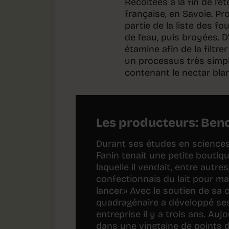
Récoltées à la fin de l’é
française, en Savoie. Pr
partie de la liste des f
de l’eau, puis broyées. 
étamine afin de la filtre
un processus très simpl
contenant le nectar bla
Les producteurs: Ben
Durant ses études en sciences d
Fanin tenait une petite bouti
laquelle il vendait, entre autre
confectionnais du lait pour m
lancer.» Avec le soutien de sa
quadragénaire a développé ses
entreprise il y a trois ans. Au
dans une vingtaine de points 