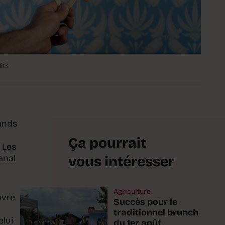
i13
ands
Ça pourrait
 Les
anal
vous intéresser
Agriculture
nvre
Succès pour le
traditionnel brunch
lui
du 1er août