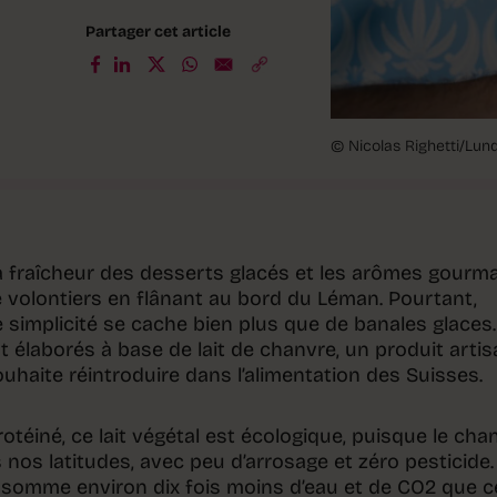
Partager cet article
© Nicolas Righetti/Lund
a fraîcheur des desserts glacés et les arômes gourm
te volontiers en flânant au bord du Léman. Pourtant,
 simplicité se cache bien plus que de banales glaces.
 élaborés à base de lait de chanvre, un produit artis
souhaite réintroduire dans l’alimentation des Suisses.
rotéiné, ce lait végétal est écologique, puisque le cha
nos latitudes, avec peu d’arrosage et zéro pesticide.
nsomme environ dix fois moins d’eau et de CO2 que ce