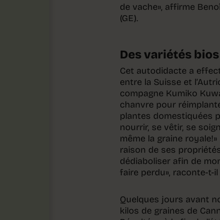
de vache», affirme Benoî
(GE).
Des variétés bios
Cet autodidacte a effe
entre la Suisse et l’Autr
compagne Kumiko Kuwab
chanvre pour réimplanter
plantes domestiquées par
nourrir, se vêtir, se soi
même la graine royale!» 
raison de ses propriété
dédiaboliser afin de mo
faire perdu», raconte-t-il
Quelques jours avant no
kilos de graines de Cann