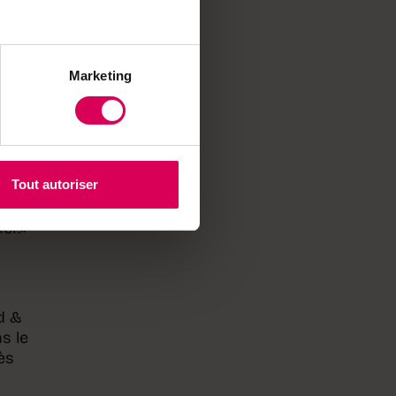
Marketing
s
s
Tout autoriser
nel,
er.»
d &
s le
ès