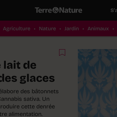
S'
Agriculture
•
Nature
•
Jardin
•
Animaux
•
 lait de
des glaces
 élabore des bâtonnets
Cannabis sativa. Un
troduire cette denrée
re alimentation.