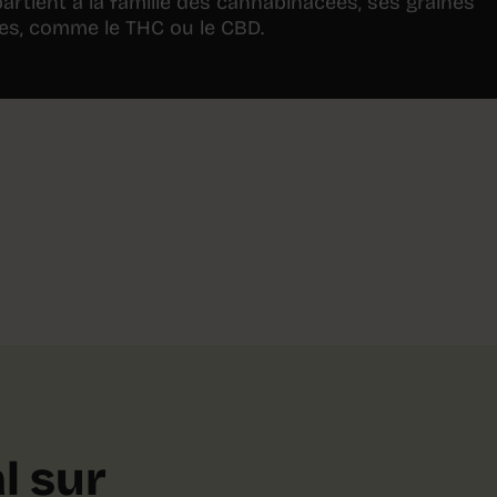
partient à la famille des cannabinacées, ses graines
s, comme le THC ou le CBD.
l sur