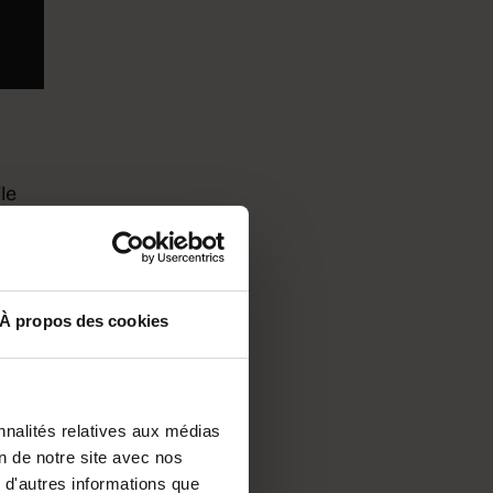
le
anvre
À propos des cookies
es
nnalités relatives aux médias
on de notre site avec nos
e
 d'autres informations que