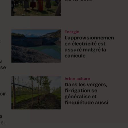
n
Energie
L'approvisionnement
t
en électricité est
assuré malgré la
canicule
s
 se
Arboriculture
Dans les vergers,
l'irrigation se
oir-
généralise et
l'inquiétude aussi
rs
el.