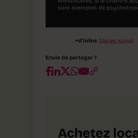
immunitaires. Si le chanvre ap
sont exemptes de psychotrope
+d’infos
Glaces Konoï
Envie de partager ?
Achetez loca