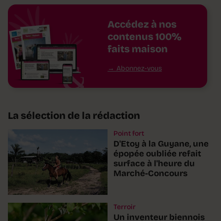
Accédez à nos
contenus 100%
faits maison
Abonnez-vous
La sélection de la rédaction
Point fort
D'Etoy à la Guyane, une
épopée oubliée refait
surface à l'heure du
Marché-Concours
Terroir
Un inventeur biennois