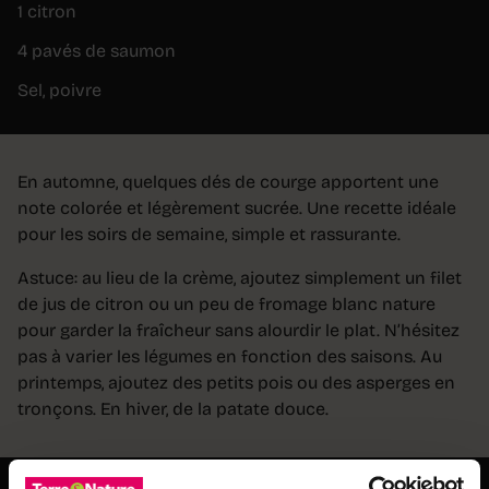
1 citron
4 pavés de saumon
Sel, poivre
En automne, quelques dés de courge apportent une
note colorée et légèrement sucrée. Une recette idéale
pour les soirs de semaine, simple et rassurante.
Astuce: au lieu de la crème, ajoutez simplement un filet
de jus de citron ou un peu de fromage blanc nature
pour garder la fraîcheur sans alourdir le plat. N’hésitez
pas à varier les légumes en fonction des saisons. Au
printemps, ajoutez des petits pois ou des asperges en
tronçons. En hiver, de la patate douce.
Préparation