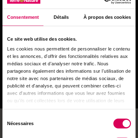
Durée de préparation: 35 min. Temps de cuisson: 15
Consentement
Détails
À propos des cookies
min.
Détailler les poireaux en rondelles. Faire fondre le
beurre dans une cocotte et y faire sauter les poireaux
Ce site web utilise des cookies.
pendant quelques minutes. Arroser avec le bouillon.
Les cookies nous permettent de personnaliser le contenu
Ajouter la moutarde et le zeste de citron. Laisser
et les annonces, d'offrir des fonctionnalités relatives aux
mijoter 10-15 min.
médias sociaux et d'analyser notre trafic. Nous
Quand les poireaux commencent à devenir tendre,
partageons également des informations sur l'utilisation de
ajouter la crème et déposer les pavés de saumon par-
notre site avec nos partenaires de médias sociaux, de
dessus, couvrir et laisser mijoter 15–20 min.
publicité et d'analyse, qui peuvent combiner celles-ci
avec d'autres informations que vous leur avez fournies
Saler, poivrer, arroser de jus de citron avant de servir.
ou qu'ils ont collectées lors de votre utilisation de leurs
services.
Sélection
Envie de partager ?
Nécessaires
du
consentement