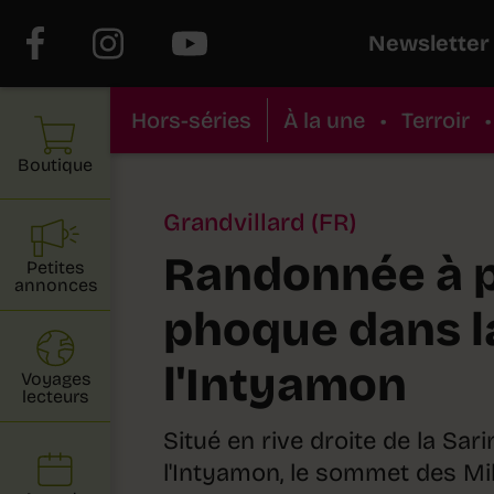
Newsletter
Hors-séries
À la une
•
Terroir
•
Boutique
Grandvillard (FR)
Randonnée à 
Petites
annonces
phoque dans la
l'Intyamon
Voyages
lecteurs
Situé en rive droite de la Sari
l'Intyamon, le sommet des Mil