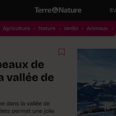
S'
Agriculture
•
Nature
•
Jardin
•
Animaux
•
peaux de
 vallée de
ne dans la vallée de
lets permet une jolie