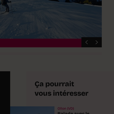
© Stép
Ça pourrait
vous intéresser
Ollon (VD)
Balade avec le