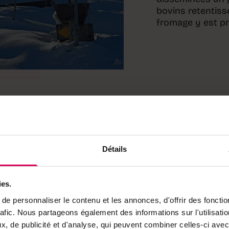
bovins retentisse
fromage y est pr
Détails
urel régional Gruyères –
met de mesurer l’importance
omie locale. Quelque 40% de
ies.
forêts et on s’efforce ici
e personnaliser le contenu et les annonces, d'offrir des fonctio
e des entreprises labellisées
rafic. Nous partageons également des informations sur l'utilisati
sant du bois provenant à 80%
, de publicité et d'analyse, qui peuvent combiner celles-ci avec