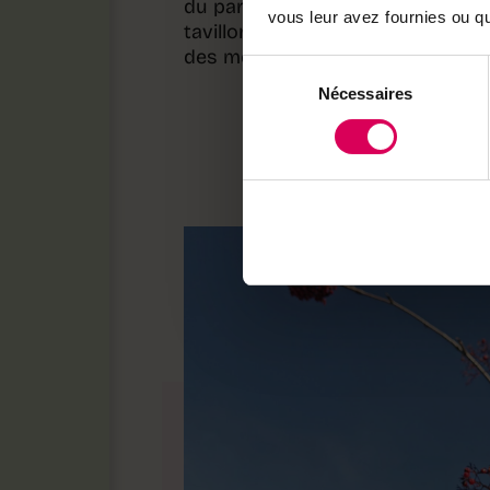
du parc). Avec leurs lignes harmo
vous leur avez fournies ou qu'
tavillons constituent un aspect 
des méthodes traditionnelles.
Sélection
Nécessaires
du
consentement