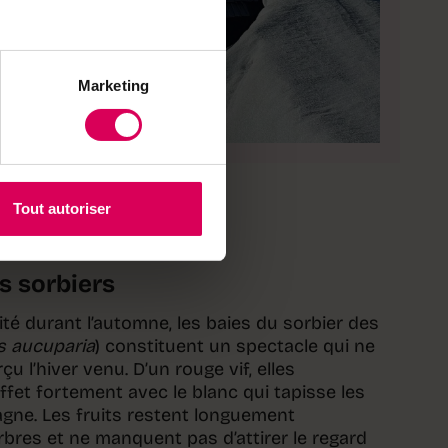
Marketing
Tout autoriser
 sorbiers
ité durant l’automne, les baies du sorbier des
s aucuparia
) constituent un spectacle qui ne
u l’hiver venu. D’un rouge vif, elles
ffet fortement avec le blanc qui tapisse les
gne. Les fruits restent longuement
bres et ne manquent pas d’attirer le regard