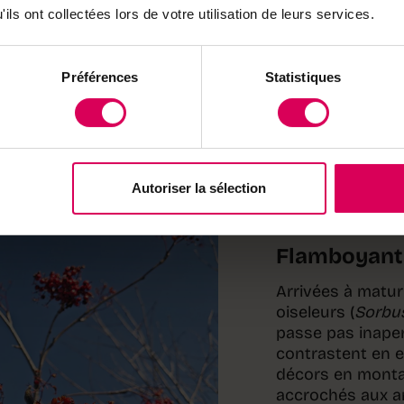
nieuses, les toitures en
ils ont collectées lors de votre utilisation de leurs services.
frappant de la conservation
Préférences
Statistiques
2
Autoriser la sélection
Flamboyants
Arrivées à matur
oiseleurs (
Sorbu
passe pas inaperç
contrastent en e
décors en monta
accrochés aux ar