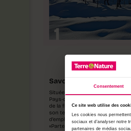
1
Savoir ancestral
Consentement
Située dans la région du parc nat
Pays-d’Enhaut, la randonnée per
de la filière du bois dans l’écon
Ce site web utilise des cook
son territoire sont recouverts de 
Les cookies nous permettent d
d’employer du bois local, à l’imag
sociaux et d'analyser notre t
«Partenaire bois du parc» (utili
partenaires de médias sociaux