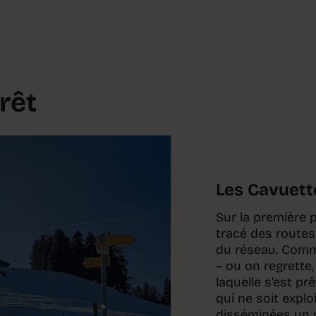
rêt
Les Cavuett
Sur la première p
tracé des routes
du réseau. Comme
– ou on regrette,
laquelle s’est p
qui ne soit explo
disséminées un p