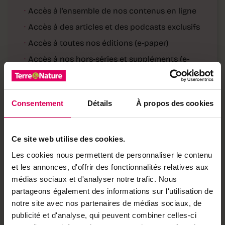
·
Accès à l'ensemble de nos contenus en ligne
·
Accès à des articles et des podcasts exclusifs
·
Accès à toutes nos éditions (e-paper)
·
Accès à nos hors-séries et suppléments (e-
paper)
·
Accès à des avantages réservés à nos
abonnés
Consentement
Détails
À propos des cookies
Déjà abonné·e ?
→ Se connecter
Ce site web utilise des cookies.
Les cookies nous permettent de personnaliser le contenu
et les annonces, d'offrir des fonctionnalités relatives aux
Achetez local sur
médias sociaux et d'analyser notre trafic. Nous
notre boutique
partageons également des informations sur l'utilisation de
notre site avec nos partenaires de médias sociaux, de
Découvrez les produits
publicité et d'analyse, qui peuvent combiner celles-ci