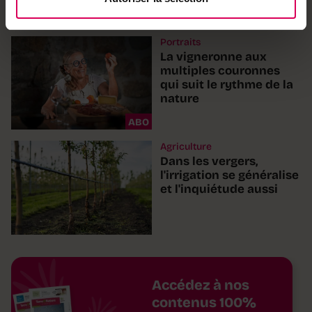
Portraits
La vigneronne aux
multiples couronnes
qui suit le rythme de la
nature
ABO
Agriculture
Dans les vergers,
l'irrigation se généralise
et l'inquiétude aussi
Accédez à nos
contenus 100%