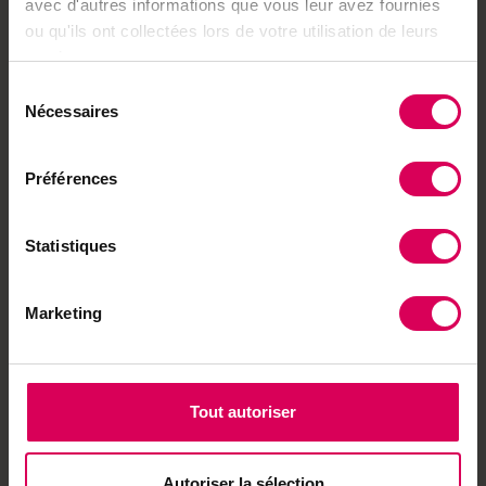
avec d'autres informations que vous leur avez fournies
ou qu'ils ont collectées lors de votre utilisation de leurs
services.
À lire aussi
Sélection
Nécessaires
Terroir
du
Un inventeur biennois
consentement
primé à Paris pour son
piège à frelons
Préférences
asiatiques
Statistiques
Marketing
Point fort
D'Etoy à la Guyane, une
Tout autoriser
épopée oubliée refait
surface à l'heure du
Marché-Concours
Autoriser la sélection