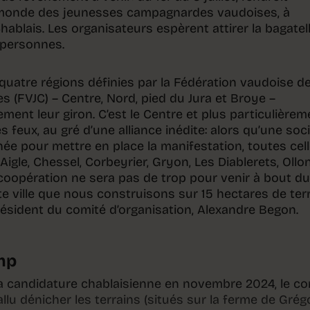
 monde des jeunesses campagnardes vaudoises, à
hablais. Les organisateurs espèrent attirer la bagatel
 personnes.
uatre régions définies par la Fédération vaudoise d
(FVJC) – Centre, Nord, pied du Jura et Broye –
ent leur giron. C’est le Centre et plus particulièrem
es feux, au gré d’une alliance inédite: alors qu’une soc
ée pour mettre en place la manifestation, toutes cel
 Aigle, Chessel, Corbeyrier, Gryon, Les Diablerets, Ollon
coopération ne sera pas de trop pour venir à bout du 
ite ville que nous construisons sur 15 hectares de ter
président du comité d’organisation, Alexandre Begon.
mp
 la candidature chablaisienne en novembre 2024, le co
fallu dénicher les terrains (situés sur la ferme de Grég