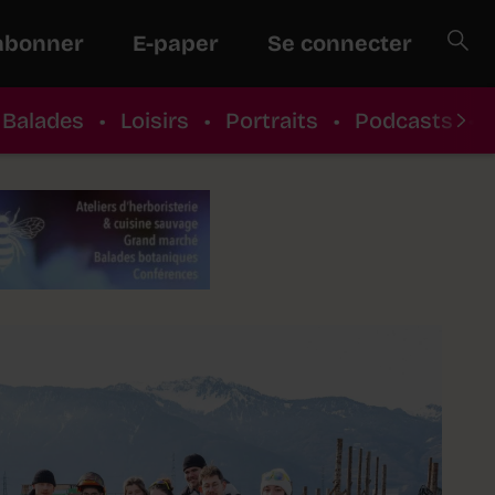
abonner
E-paper
Se connecter
Balades
•
Loisirs
•
Portraits
•
Podcasts
•