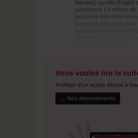
Devaud, syndic d’Aigle)
avoisinant 1,2 million d
les plans des différent
sommes présents tous le
également membre de la J
vite. Nous avons tous un
manière bénévole.»
Vous voulez lire la suit
Profitez d'un accès illimité à 
→ Nos abonnements