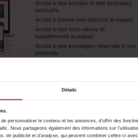
·
Accès à des articles et des podcasts
exclusifs
·
Accès à toutes nos éditions (e-paper)
·
Accès à nos hors-séries et
suppléments (e-paper)
·
Accès à des avantages réservés à nos
abonnés
Déjà abonné·e ?
→ Se connecter
Détails
ies.
e personnaliser le contenu et les annonces, d'offrir des fonctio
rafic. Nous partageons également des informations sur l'utilisati
l sur
, de publicité et d'analyse, qui peuvent combiner celles-ci avec