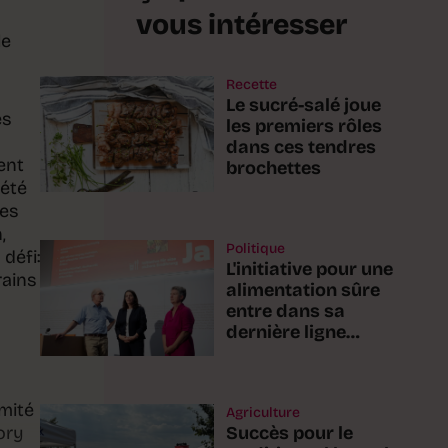
vous intéresser
le
Recette
Le sucré-salé joue
es
les premiers rôles
dans ces tendres
ent
brochettes
iété
les
,
Politique
défi:
L'initiative pour une
rains
alimentation sûre
entre dans sa
dernière ligne
droite
mité
Agriculture
Succès pour le
ory