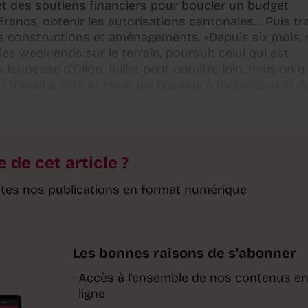
 et des soutiens financiers pour boucler un budget
e francs, obtenir les autorisations cantonales… Puis tr
es constructions et aménagements. «Depuis six mois,
s week-ends sur le terrain, poursuit celui qui est
eunesse d’Ollon. Juillet peut paraître loin, mais on y
 travail à côté et nous participons à l’organisation d
e de cet article ?
toutes nos publications en format numérique
Les bonnes raisons de s'abonner
·
Accès à l'ensemble de nos contenus e
ligne