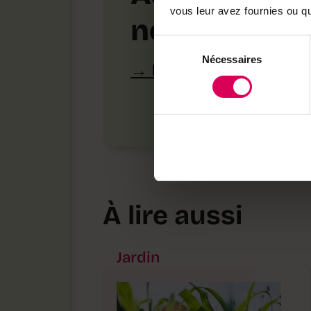
vous leur avez fournies ou qu'
notre bouti
Sélection
Nécessaires
du
Découvrez les produ
consentement
À lire aussi
Jardin