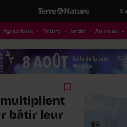
S'
Agriculture
•
Nature
•
Jardin
•
Animaux
•
multiplient
r bâtir leur