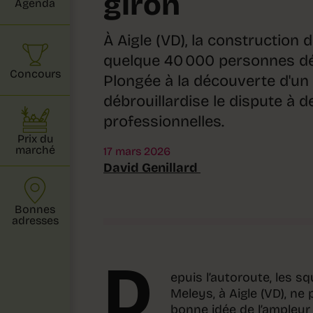
giron
Agenda
À Aigle (VD), la construction d
quelque 40 000 personnes débu
Concours
Plongée à la découverte d'un
débrouillardise le dispute à 
professionnelles.
Prix du
marché
17 mars 2026
David Genillard
Bonnes
adresses
D
epuis l’autoroute, les s
Meleys, à Aigle (VD), n
bonne idée de l’ampleur d