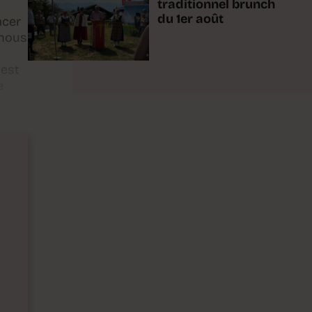
traditionnel brunch
du 1er août
acer
 nous
 est
e
n