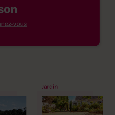
son
nez-vous
Jardin