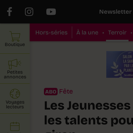
Newsletter
Hors-séries
À la une
•
Terroir
•
Boutique
Petites
annonces
Fête
ABO
Les Jeunesses 
Voyages
lecteurs
les talents pou