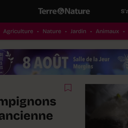
S'
Agriculture
•
Nature
•
Jardin
•
Animaux
•
ampignons
 ancienne