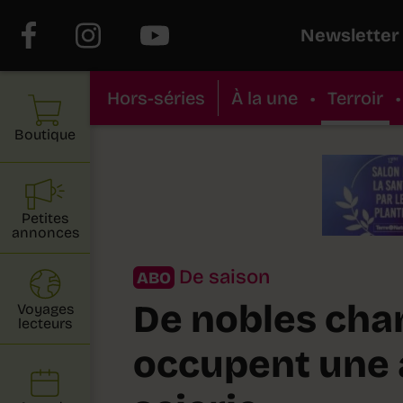
Newsletter
Hors-séries
À la une
•
Terroir
•
Boutique
Petites
annonces
De saison
ABO
De nobles ch
Voyages
lecteurs
occupent une