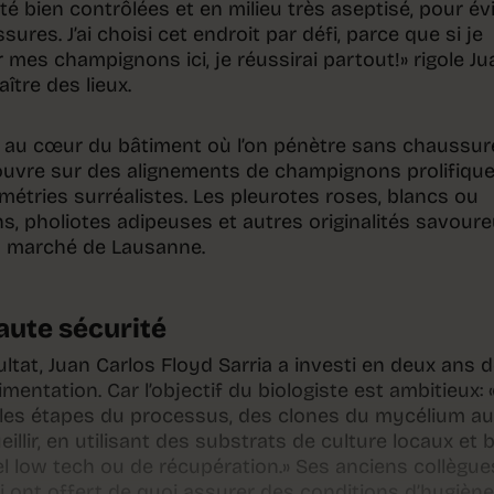
é bien contrôlées et en milieu très aseptisé, pour évi
sures. J’ai choisi cet endroit par défi, parce que si je
 mes champignons ici, je réussirai partout!» rigole Ju
aître des lieux.
ée au cœur du bâtiment où l’on pénètre sans chaussure
s’ouvre sur des alignements de champignons prolifique
métries surréalistes. Les pleurotes roses, blancs ou
s, pholiotes adipeuses et autres originalités savour
u marché de Lausanne.
ute sécurité
sultat, Juan Carlos Floyd Sarria a investi en deux ans 
imentation. Car l’objectif du biologiste est ambitieux: 
s les étapes du processus, des clones du mycélium a
llir, en utilisant des substrats de culture locaux et b
el low tech ou de récupération.» Ses anciens collègue
lui ont offert de quoi assurer des conditions d’hygiène