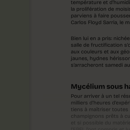
température et d’humidit
la prolifération de moisis
parviens à faire pousser
Carlos Floyd Sarria, le m
Bien lui en a pris: nich
salle de fructification 
aux couleurs et aux géo
jaunes, hydnes hérisson
s’arracheront samedi a
Mycélium sous ha
Pour arriver à un tel ré
milliers d’heures d’expér
tiens à maîtriser toute
champignons prêts à cuei
et si possible du matéri
l’EPFL l’ont compris et 