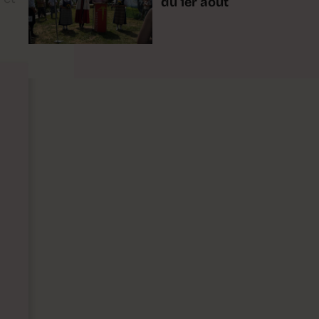
du 1er août
n