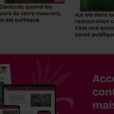
ABO
Canicule: quand les
vers de terre meurent,
«Le bio dans la
le sol suffoque
restauration c
c'est une ques
santé publiqu
Acc
con
mai