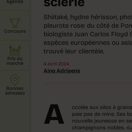
scierie
Agenda
Shiitaké, hydne hérisson, pho
pleurote rose: du côté de Pom
Concours
biologiste Juan Carlos Floyd 
espèces européennes ou asia
trouvé leur clientèle.
Prix du
marché
4 avril 2024
Aino Adriaens
Bonnes
adresses
A
ccolée aux silos à grain
paie pas de mine. Ses b
nouvelle jeunesse en se
champignons nobles. «L