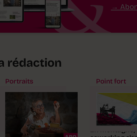
Abon
la rédaction
Portraits
Point fort
En montagne, 
ABO