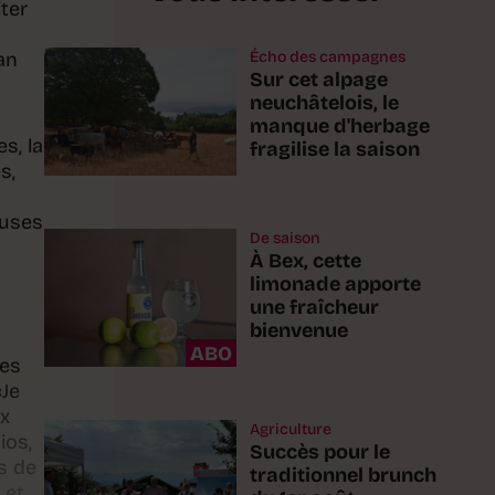
ter
an
Écho des campagnes
Sur cet alpage
neuchâtelois, le
manque d'herbage
s, la
fragilise la saison
s,
euses
De saison
À Bex, cette
limonade apporte
une fraîcheur
bienvenue
ABO
des
«Je
ux
Agriculture
ios,
Succès pour le
s de
traditionnel brunch
 et