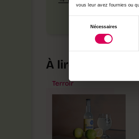
vous leur avez fournies ou qu'
Sélection
Nécessaires
du
consentement
À lire aussi
Terroir