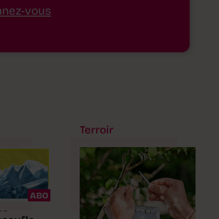
nez-vous
Terroir
ABO
le