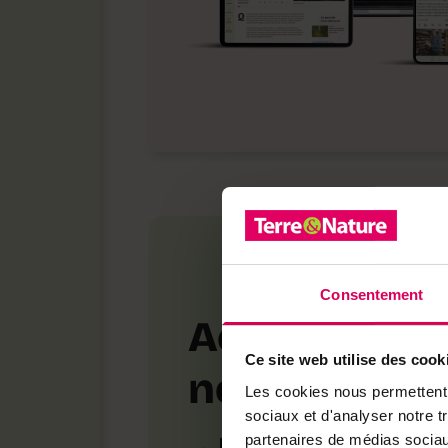
Consentement
Achetez loca
Ce site web utilise des cook
notre bouti
Les cookies nous permettent d
sociaux et d'analyser notre t
partenaires de médias sociaux
Découvrez les produ