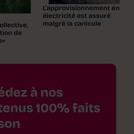
L'approvisionnement en
électricité est assuré
malgré la canicule
ollective,
tion de
e»
édez à nos
tenus 100% faits
son