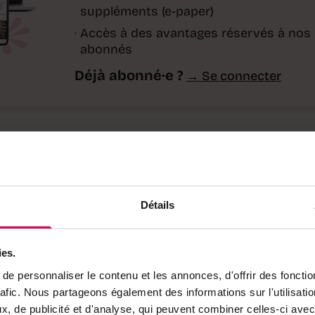
suppléments (e-paper)
·
Accès à des avantages réservés à nos
abonnés
Déjà abonné·e ?
→ Se connecter
Détails
l sur
ies.
que
e personnaliser le contenu et les annonces, d'offrir des fonctio
rafic. Nous partageons également des informations sur l'utilisati
, de publicité et d'analyse, qui peuvent combiner celles-ci avec
its