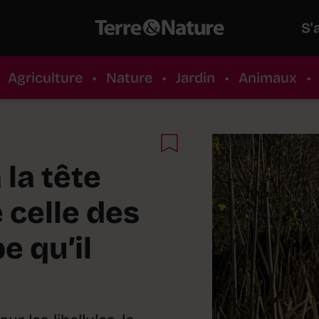
S'
Agriculture
•
Nature
•
Jardin
•
Animaux
•
 la tête
 celle des
e qu’il