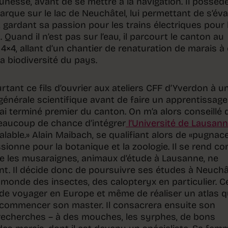
eunesse, avant de se mettre à la navigation. Il possèd
barque sur le lac de Neuchâtel, lui permettant de s’év
 gardant sa passion pour les trains électriques pour 
Quand il n’est pas sur l’eau, il parcourt le canton au
×4, allant d’un chantier de renaturation de marais à 
a biodiversité du pays.
rtant ce fils d’ouvrier aux ateliers CFF d’Yverdon à u
en générale scientifique avant de faire un apprentissag
ai terminé premier du canton. On m’a alors conseillé 
 beaucoup de chance d’intégrer
l’Université de Lausan
alable.» Alain Maibach, se qualifiant alors de «pugnac
sionne pour la botanique et la zoologie. Il se rend c
t que les musaraignes, animaux d’étude à Lausanne, ne
nt. Il décide donc de poursuivre ses études à Neuchâ
 monde des insectes, des calopteryx en particulier. C
t de voyager en Europe et même de réaliser un atlas q
e commencer son master. Il consacrera ensuite son
recherches – à des mouches, les syrphes, de bons