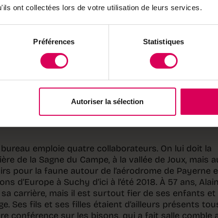
ils ont collectées lors de votre utilisation de leurs services.
Préférences
Statistiques
re. En 1997, quand le poste académique qu’il convoitait
se laisse pas abattre. Il lance alors son propre
burea
ment
à Oron-la-Ville, le village de son épouse. Il s’y inve
nt douze ans, devenant le premier président du Con
fusionnée. Mais sans appartenir à un parti: il préf
, en son âme et conscience. Suivre un mot d’ordre, tr
Autoriser la sélection
re rassembleur et garder ma curiosité intacte, quel que
parfois savoir se mettre à la place des autres.»
 bureau emploie quatre collaborateurs. On lui doit la
ière de la Sagne du Campe, à la vallée de Joux, mais a
rs pour la faune autour de l’aérodrome de Payerne e
sons d’Europe à Suchy d’ici à l’été 2018. À 57 ans, Alai
a carrière, mais il est surtout fier de ses enfants et
. Ses fils et ses filles étaient d’ailleurs présents tou
ère conférence sur les bisons, qui a fait salle comble 