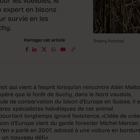
ur les libellules, le
u expert en bisons
eur survie en les
chy.
Partager cet article
Thierry Porchet
mot qui vient à l’esprit lorsqu’on rencontre Alain Maib
 espère que la forêt de Suchy, dans le Nord vaudois,
llule de conservation du bison d’Europe en Suisse. Il 
res spécialistes helvétiques de cet animal
pourtant longtemps ignoré l’existence. «L’idée de crée
ison d’Europe vient du garde forestier Michel Mercier,
Il m’en a parlé en 2007, adossé à une voiture en bordur
s un nouveau défi.»