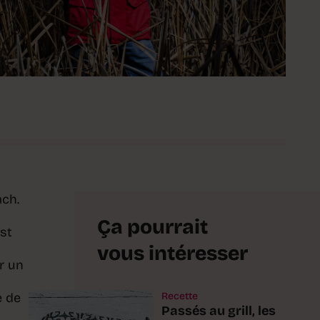
ach.
Ça pourrait
est
vous intéresser
r un
e de
Recette
Passés au grill, les