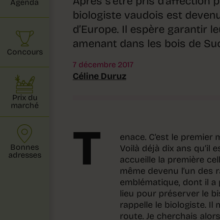
Après s’être pris d’affection po
Agenda
biologiste vaudois est deven
d’Europe. Il espère garantir l
amenant dans les bois de Su
Concours
7 décembre 2017
Céline Duruz
Prix du
marché
T
enace. C’est le premier 
Bonnes
Voilà déjà dix ans qu’il
adresses
accueille la première ce
même devenu l’un des ra
emblématique, dont il a 
lieu pour préserver le b
rappelle le biologiste. 
route. Je cherchais alor