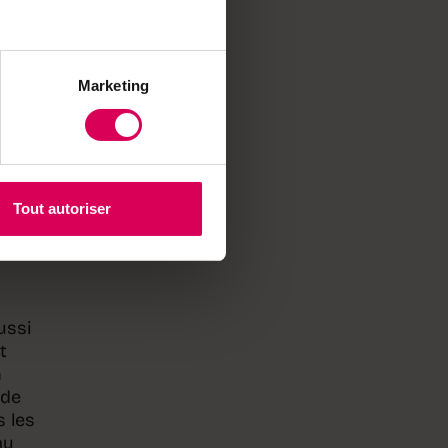
Marketing
 lui
u
stira
seil
ère
ès
Tout autoriser
 soit
ussi
t
n
 de
s les
au