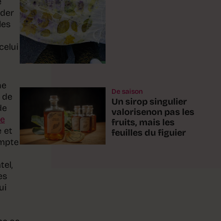
e
ader
les
celui
ne
De saison
e de
Un sirop singulier
de
valorisenon pas les
ne
fruits, mais les
e et
feuilles du figuier
ompte
tel,
es
ui