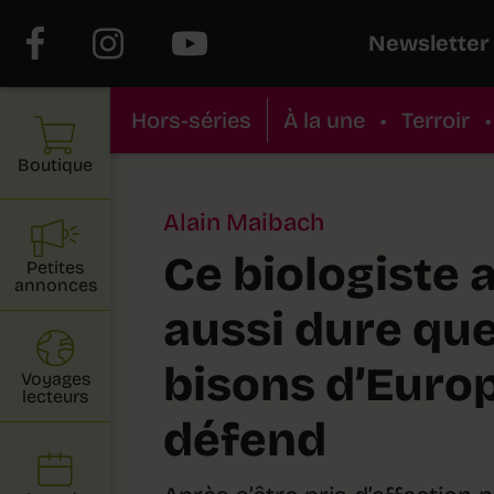
Newsletter
Hors-séries
À la une
•
Terroir
•
Boutique
Alain Maibach
Ce biologiste a
Petites
annonces
aussi dure que
bisons d’Europ
Voyages
lecteurs
défend