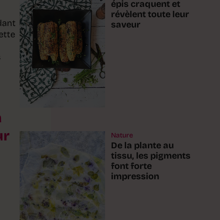
épis craquent et
révèlent toute leur
dant
saveur
ette
s
à
ur
Nature
De la plante au
tissu, les pigments
font forte
impression