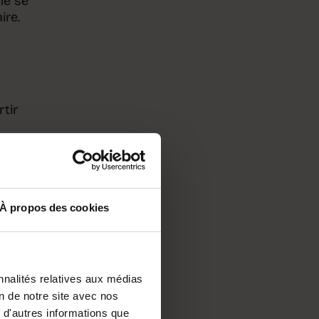
me se
ire.
tir
, il
vent,
e le
on
à la
À propos des cookies
citer
re à
e
nnalités relatives aux médias
e
on de notre site avec nos
 d'autres informations que