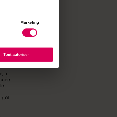
ts
es en
ique-
Marketing
s
Je
Tout autoriser
e, a
année
le.
qu’il