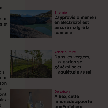
ve
Energie
L'approvisionnement
 sur
en électricité est
ts et
assuré malgré la
canicule
Arboriculture
Dans les vergers,
l'irrigation se
généralise et
l'inquiétude aussi
ois
ucun
 son
st
De saison
sont
À Bex, cette
ir et
limonade apporte
t
une fraîcheur