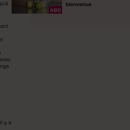
qu’à
bienvenue
ABO
lant
e!
e
 avec
ange
e
l y a