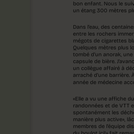
bon enfant. Nous le suiv
un étang 300 mètres plu
Dans l’eau, des centaine
entre les rochers immer
mégots de cigarettes bla
Quelques mètres plus lo
tombé d’un anorak, une 
capsule de bière. J’avan
un collègue affairé à d
arraché d’une barrière. 
année de médecine acc
«Elle a vu une affiche d
randonnées et de VTT e
spontanément les déchet
manière plus active», lâ
membres de l’équipe disp
du boulot ici!» fait rema