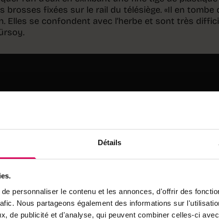
es brosses fixées sur le rail du télésiège. «Il en tombe
 Elles se confondent avec l’herbe et sont très diffici
ürsoy.
age est disponible sur le site internet du Clean Up
formations relatives aux dates et aux lieux de
ire en ligne permettant de s’inscrire comme
Détails
ies.
e personnaliser le contenu et les annonces, d'offrir des fonctio
rafic. Nous partageons également des informations sur l'utilisati
on et découragement
, de publicité et d'analyse, qui peuvent combiner celles-ci avec