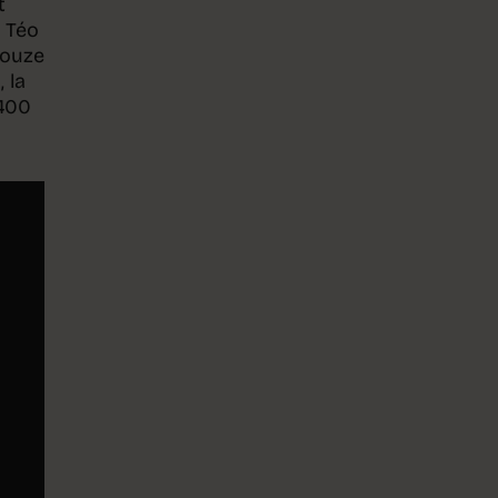
t
e Téo
douze
 la
1400