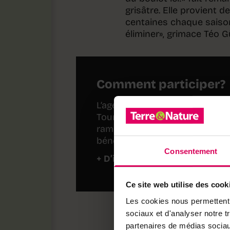
grisâtre. Elle provient d
centaines chaque saison.
éliminer», grimace Téo G
Comment participer?
L’agenda des actions de nettoy
Tour. On y trouve toutes les in
ramassage ainsi qu’un formula
bénévole.
Consentement
+ D’infos
www.cleanuptour.ch
Ce site web utilise des cook
Les cookies nous permettent d
sociaux et d'analyser notre t
Entre satisfacti
partenaires de médias sociaux