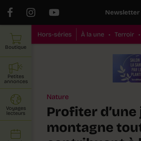
Newsletter
Hors-séries
À la une
•
Terroir
•
Boutique
Petites
annonces
Nature
Profiter d’une 
Voyages
lecteurs
montagne tou