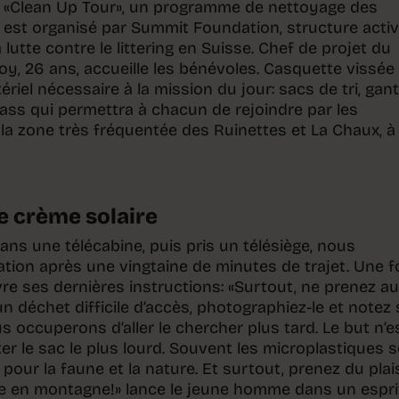
n «Clean Up Tour», un programme de nettoyage des
 est organisé par Summit Foundation, structure acti
lutte contre le littering en Suisse. Chef de projet du
y, 26 ans, accueille les bénévoles. Casquette vissée
atériel nécessaire à la mission du jour: sacs de tri, gan
pass qui permettra à chacun de rejoindre par les
a zone très fréquentée des Ruinettes et La Chaux, à
e crème solaire
ns une télécabine, puis pris un télésiège, nous
ation après une vingtaine de minutes de trajet. Une f
vre ses dernières instructions: «Surtout, ne prenez a
un déchet difficile d’accès, photographiez-le et notez
occuperons d’aller le chercher plus tard. Le but n’e
r le sac le plus lourd. Souvent les microplastiques 
pour la faune et la nature. Et surtout, prenez du plais
ée en montagne!» lance le jeune homme dans un espri