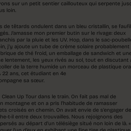
ons sur un petit sentier caillouteux qui serpente jus
s loin.
s de têtards ondulent dans un bleu cristallin, se faufi
gés. J’amasse mon premier butin sur le rivage: deux
nchis par la pluie et les UV. Hop, dans le sac-poubell
in, j’y ajoute un tube de crème solaire probablement
brique de thé froid, un emballage de sandwich et un
ce lentement, les yeux rivés au sol, tout en discutant
écoller de la terre humide un morceau de plastique or
À 22 ans, cet étudiant en 4e
ompagne sa sœur.
u Clean Up Tour dans le train. On fait pas mal de
n montagne et on a pris l’habitude de ramasser
s croisés en chemin. On avait envie de s’engager d
che-t-il entre deux trouvailles. Nous rejoignons des
ersés au départ d’un télésiège situé non loin de là. «I
rquer l’un d’eux en exhibant une fine tige de plastique