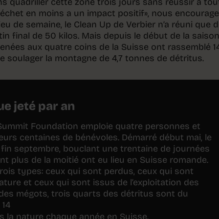
ns quadriller cette zone trois jours sans réussir à tou
déchet en moins a un impact positif», nous encourag
ieu de semaine, le Clean Up de Verbier n’a réuni que 
n final de 50 kilos. Mais depuis le début de la saison,
enées aux quatre coins de la Suisse ont rassemblé 
de soulager la montagne de 4,7 tonnes de détritus.
e jeté par an
 Summit Foundation emploie quatre personnes et
eurs centaines de bénévoles. Démarré début mai, le
 fin septembre, bouclant une trentaine de journées
t plus de la moitié ont eu lieu en Suisse romande.
rois types: ceux qui sont perdus, ceux qui sont
ture et ceux qui sont issus de l’exploitation des
des mégots, trois quarts des détritus sont du
 14
la nature chaque année en Suisse.