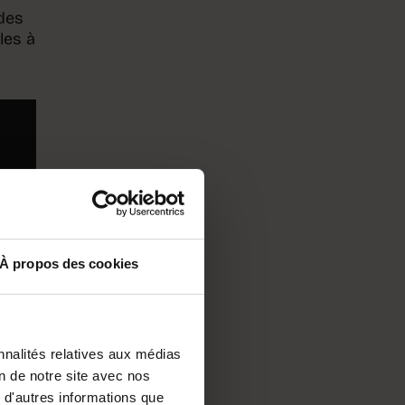
 des
les à
À propos des cookies
nnalités relatives aux médias
on de notre site avec nos
 d'autres informations que