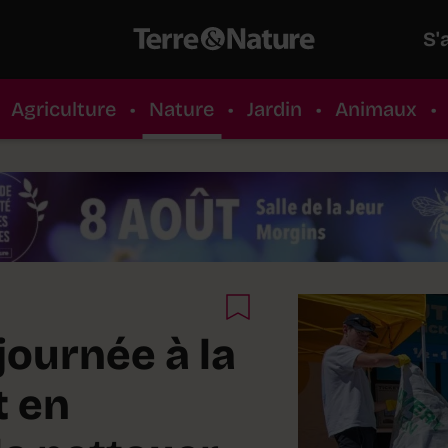
S'
Agriculture
•
Nature
•
Jardin
•
Animaux
•
journée à la
t en