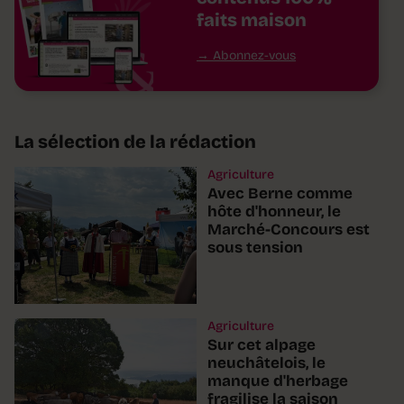
faits maison
Abonnez-vous
La sélection de la rédaction
Agriculture
Avec Berne comme
hôte d'honneur, le
Marché-Concours est
sous tension
Agriculture
Sur cet alpage
neuchâtelois, le
manque d'herbage
fragilise la saison