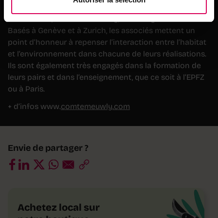
Ce projet expérimental a été conçu par le bureau de
deux Adrien, Comte et Meuwly, fondé il y a six ans.
Basés à Genève et à Zurich, les associés mettent un
point d’honneur à repenser l’interaction entre l’habitat
et l’environnement dans chacune de leurs réalisations.
Ils sont également très engagés dans la formation de
leurs pairs et dans l’enseignement, que ce soit à l’EPFZ
ou à Paris.
+ d’infos www.
comtemeuwly.com
Envie de partager ?
Achetez local sur