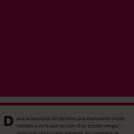
D
ans la banlieue de Genève, une étonnante petite
maison a vu le jour au sein d’un ancien verger,
sans que celui-ci soit impacté. Au contraire: le