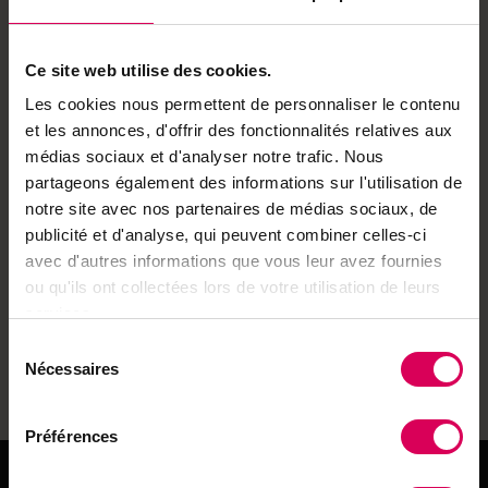
bovins. «Durant le confinement, beaucoup de monde
s’est ressourcé à la campagne. Les agriculteurs se sont
parfois retrouvés désemparés face à des voitures mal
Ce site web utilise des cookies.
parquées ou à la recrudescence des déchets. Certains
Les cookies nous permettent de personnaliser le contenu
se sont tournés vers les communes pour qu’elles
et les annonces, d'offrir des fonctionnalités relatives aux
prennent des mesures», relève Diane Gossin.
médias sociaux et d'analyser notre trafic. Nous
Mandatées par l’Office fédéral de l’environnement,
partageons également des informations sur l'utilisation de
plusieurs organisations actives dans le tourisme et la
notre site avec nos partenaires de médias sociaux, de
protection de l’environnement viennent de lancer la
publicité et d'analyse, qui peuvent combiner celles-ci
campagne Respect Nature, destinée aux nombreux
avec d'autres informations que vous leur avez fournies
Suisses qui ont choisi de passer leurs vacances au
ou qu'ils ont collectées lors de votre utilisation de leurs
pays. Une action de sensibilisation déclinée en
services.
plusieurs vidéos didactiques sur les règles à respecter
Sélection
afin que chacun, faune, flore et vacanciers, puisse
Nécessaires
du
profiter au mieux de la douceur de l’été.
consentement
Préférences
Questions à...