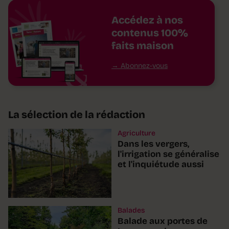
Accédez à nos
contenus 100%
faits maison
Abonnez-vous
La sélection de la rédaction
Agriculture
Dans les vergers,
l'irrigation se généralise
et l'inquiétude aussi
Balades
Balade aux portes de