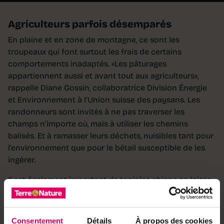
Agriculteurs parfois désemparés
En plaine et en zone de montagne, ce sont les
troupeaux qui font surtout les frais de certains
comportements inadaptés. «Les pâturages
appartiennent aussi et avant tout aux agriculteurs»,
rappelle Diane Gossin, collaboratrice Division Énergie
et Environnement à l’Union suisse des paysans. Les
randonneurs sont invités à ne pas traverser les
champs n’importe où, mais à utiliser les chemins
balisés. Et à ramasser leurs déchets, nuisibles tant pour
l’environnement que pour le bétail susceptible de les
ingérer.
Il est également important de tenir les chiens en laisse
dans les endroits indiqués et de ne pas les laisser faire
leurs besoins aux abords des champs et des pâturages,
leurs excréments pouvant être toxiques pour les
Consentement
Détails
À propos des cookies