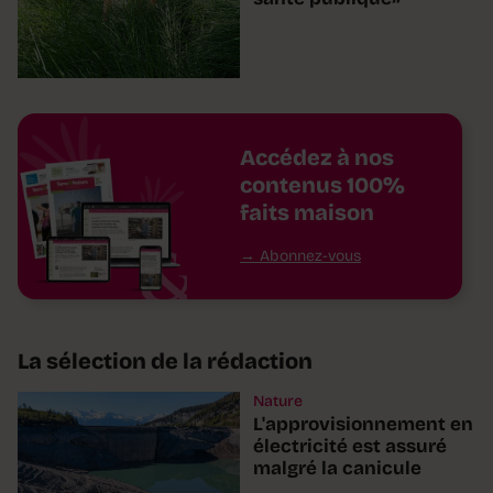
Accédez à nos
contenus 100%
faits maison
Abonnez-vous
La sélection de la rédaction
Nature
L'approvisionnement en
électricité est assuré
malgré la canicule