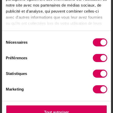
notre site avec nos partenaires de médias sociaux, de
publicité et d'analyse, qui peuvent combiner celles-ci
Envie de partager ?
avec d'autres informations que vous leur avez fournies
ou qu'ils ont collectées lors de votre utilisation de leurs
services.
Sélection
Nécessaires
Achetez local sur
du
consentement
notre boutique
Préférences
Découvrez les produits
Statistiques
À lire aussi
Marketing
Agriculture
Dans les vergers,
l'irrigation se généralise
et l'inquiétude aussi
Tout autoriser