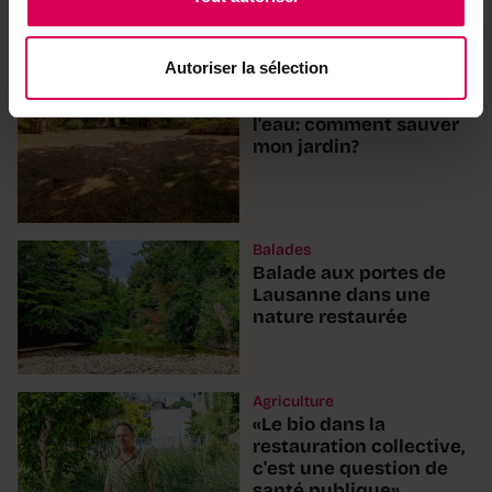
Autoriser la sélection
Jardin
La commune coupe
l'eau: comment sauver
mon jardin?
Balades
Balade aux portes de
Lausanne dans une
nature restaurée
Agriculture
«Le bio dans la
restauration collective,
c'est une question de
santé publique»