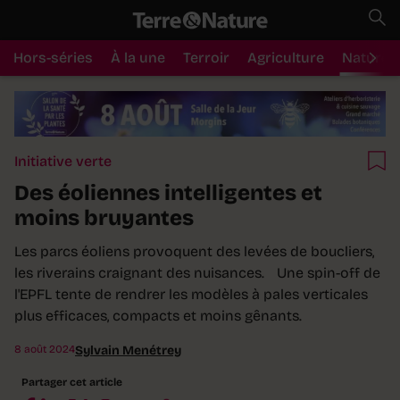
Hors-séries
À la une
Terroir
Agriculture
Nature
Initiative verte
Des éoliennes intelligentes et
moins bruyantes
Les parcs éoliens provoquent des levées de boucliers,
les riverains craignant des nuisances. Une spin-off de
l'EPFL tente de rendrer les modèles à pales verticales
plus efficaces, compacts et moins gênants.
8 août 2024
Sylvain Menétrey
Partager cet article