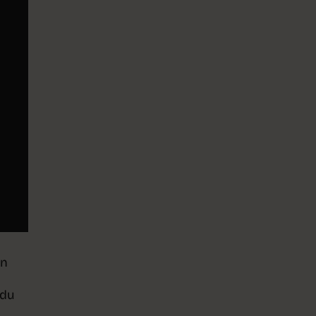
on
 du