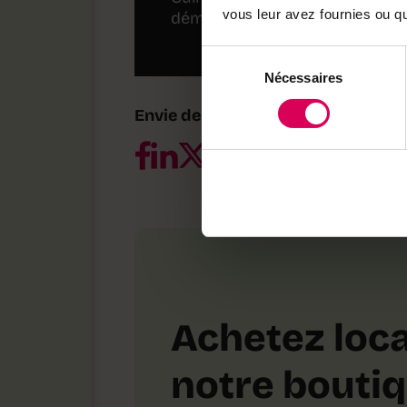
vous leur avez fournies ou qu'
démouler.
Sélection
Nécessaires
du
consentement
Envie de partager ?
Achetez loca
notre bouti