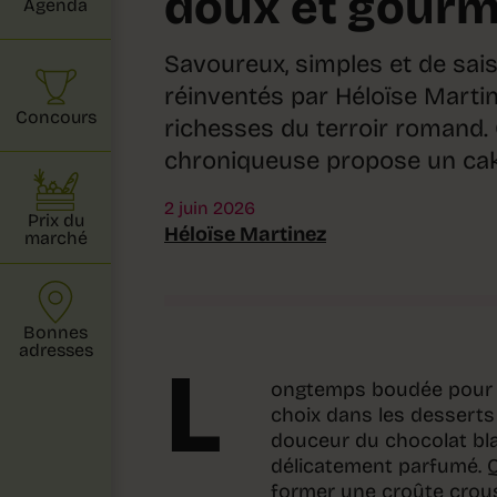
doux et gour
Agenda
Savoureux, simples et de sais
réinventés par Héloïse Martine
Concours
richesses du terroir romand.
chroniqueuse propose un cak
2 juin 2026
Prix du
Héloïse Martinez
marché
Bonnes
adresses
L
ongtemps boudée pour so
choix dans les desserts 
douceur du chocolat bla
délicatement parfumé. Q
former une croûte croust