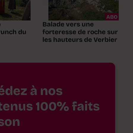
ABO
e
Balade vers une
brunch du
forteresse de roche sur
les hauteurs de Verbier
édez à nos
tenus 100% faits
son