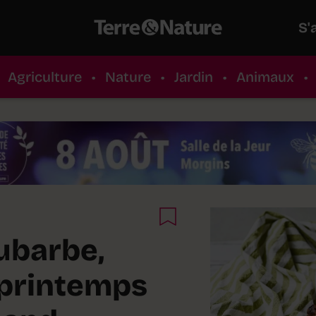
S'
Agriculture
•
Nature
•
Jardin
•
Animaux
•
hubarbe,
 printemps