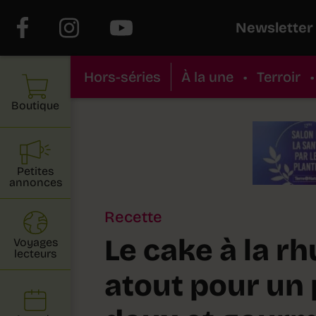
Newsletter
Hors-séries
À la une
•
Terroir
•
Boutique
Petites
annonces
Recette
Le cake à la r
Voyages
lecteurs
atout pour un