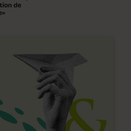
tion de
e»