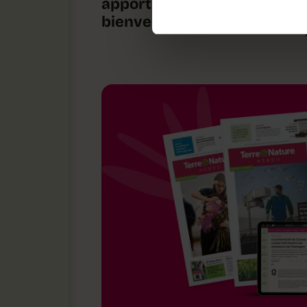
apporte une fraîcheur
bienvenue