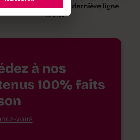
 roche sur
dans sa dernière ligne
e Verbier
droite
édez à nos
tenus 100% faits
son
nez-vous