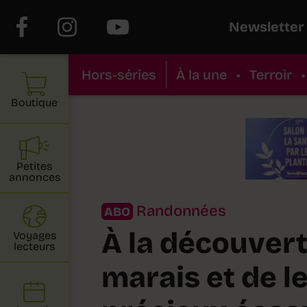
Newsletter
Hors-séries
À la une
•
Terroir
•
Boutique
Petites
annonces
Randonnées
ABO
À la découver
Voyages
lecteurs
marais et de l