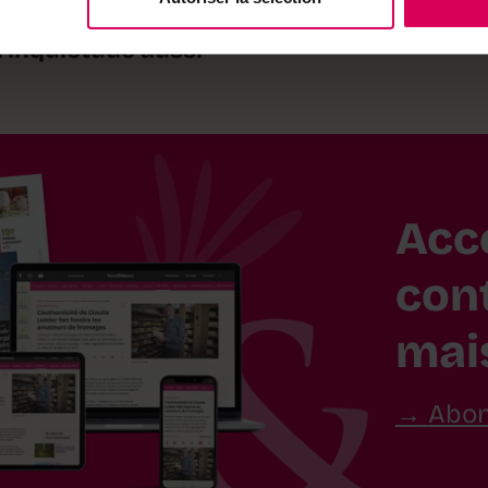
forteresse de
généralise et
les hauteurs d
l'inquiétude aussi
Acc
con
mai
Abon