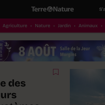
S'
Agriculture
•
Nature
•
Jardin
•
Animaux
•
te des
eurs