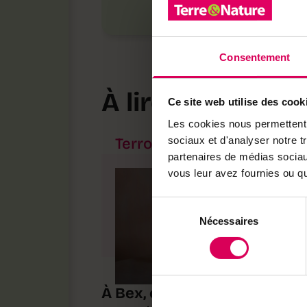
Consentement
À lire aussi
Ce site web utilise des cook
Les cookies nous permettent d
sociaux et d'analyser notre t
Terroir
partenaires de médias sociaux
vous leur avez fournies ou qu'
Sélection
Nécessaires
du
consentement
ABO
À Bex, cette limonade