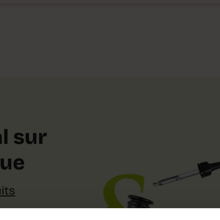
l sur
que
its