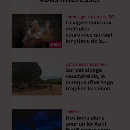
Les visages du terroir (3/7)
La vigneronne aux
multiples
couronnes qui suit
le rythme de la
ABO
n
nature
Écho des campagnes
Sur cet alpage
neuchâtelois, le
manque d'herbage
fragilise la saison
Loisirs
Nos bons plans
pour un 1er Août