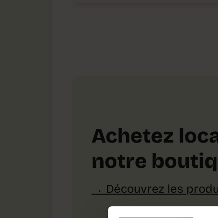
Achetez loca
notre bouti
Découvrez les produ