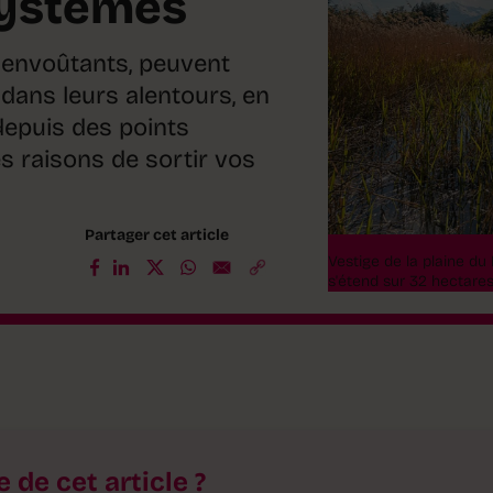
systèmes
 envoûtants, peuvent
 dans leurs alentours, en
depuis des points
es raisons de sortir vos
Partager cet article
Vestige de la plaine du
s'étend sur 32 hectare
e de cet article ?