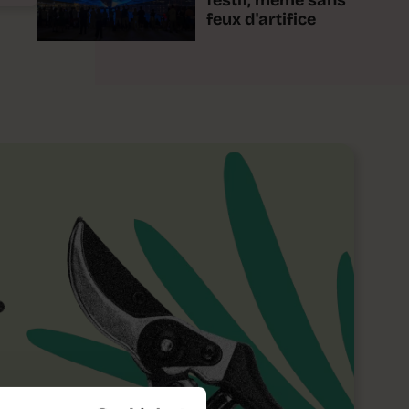
festif, même sans
feux d'artifice