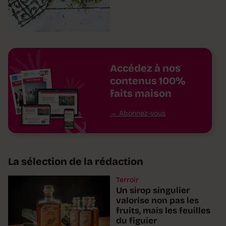
Accédez à nos
contenus 100%
faits maison
Abonnez-vous
La sélection de la rédaction
Terroir
Un sirop singulier
valorise non pas les
fruits, mais les feuilles
du figuier