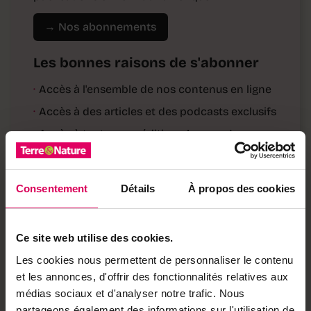
→ Nos abonnements
Les bonnes raisons de s'abonner
·
Accès à l'ensemble de nos contenus en ligne
·
Accès à des articles et des podcasts exclusifs
·
Accès à toutes nos éditions (e-paper)
·
Accès à nos hors-séries et suppléments (e-
paper)
Consentement
Détails
À propos des cookies
·
Accès à des avantages réservés à nos
abonnés
Déjà abonné·e ?
Ce site web utilise des cookies.
→ Se connecter
Les cookies nous permettent de personnaliser le contenu
et les annonces, d'offrir des fonctionnalités relatives aux
médias sociaux et d'analyser notre trafic. Nous
partageons également des informations sur l'utilisation de