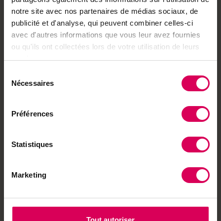
Achetez local sur
notre site avec nos partenaires de médias sociaux, de
notre boutique
publicité et d'analyse, qui peuvent combiner celles-ci
avec d'autres informations que vous leur avez fournies
Découvrez les produits
ou qu'ils ont collectées lors de votre utilisation de leurs
services.
Sélection
Nécessaires
À lire aussi
du
consentement
Agriculture
Préférences
L'initiative pour une
alimentation sûre entre
dans sa dernière ligne
droite
Statistiques
Marketing
Nature
Les adaptogènes, des
alliées pour prévenir le
burn-out
Tout autoriser