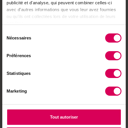
publicité et d'analyse, qui peuvent combiner celles-ci
avec d'autres informations que vous leur avez fournies
À lire aussi
ou qu'ils ont collectées lors de votre utilisation de leurs
services.
Agriculture
Avec Berne comme
Sélection
hôte d'honneur, le
Nécessaires
du
Marché-Concours est
consentement
sous tension
Préférences
Terroir
À Bex, cette limonade
Statistiques
apporte une fraîcheur
bienvenue
Marketing
ABO
Nature
«Les plantes sont
Tout autoriser
comme les gens, on n'en
fait jamais vraiment le