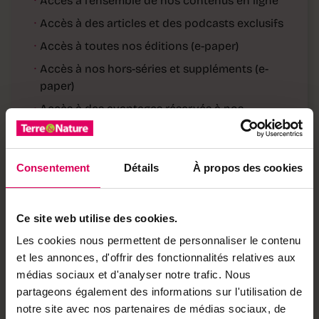
·
Accès à l'ensemble de nos contenus en ligne
·
Accès à des articles et des podcasts exclusifs
·
Accès à toutes nos éditions (e-paper)
·
Accès à nos hors-séries et suppléments (e-
paper)
·
Accès à des avantages réservés à nos
abonnés
Déjà abonné·e ?
→ Se connecter
Consentement
Détails
À propos des cookies
Ce site web utilise des cookies.
Achetez local sur
Les cookies nous permettent de personnaliser le contenu
notre boutique
et les annonces, d'offrir des fonctionnalités relatives aux
médias sociaux et d'analyser notre trafic. Nous
Découvrez les produits
partageons également des informations sur l'utilisation de
notre site avec nos partenaires de médias sociaux, de