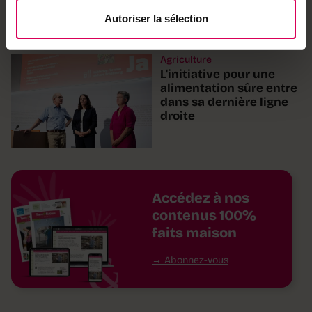
tour»
Autoriser la sélection
Agriculture
L'initiative pour une
alimentation sûre entre
dans sa dernière ligne
droite
Accédez à nos
contenus 100%
faits maison
Abonnez-vous