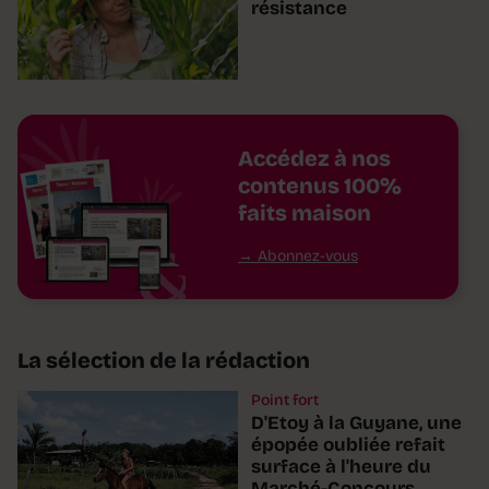
résistance
Accédez à nos
contenus 100%
faits maison
Abonnez-vous
La sélection de la rédaction
Point fort
D'Etoy à la Guyane, une
épopée oubliée refait
surface à l'heure du
Marché-Concours