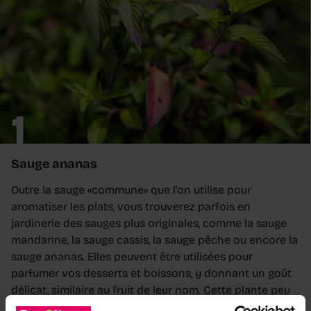
1
Sauge ananas
Outre la sauge «commune» que l’on utilise pour
aromatiser les plats, vous trouverez parfois en
jardinerie des sauges plus originales, comme la sauge
mandarine, la sauge cassis, la sauge pêche ou encore la
sauge ananas. Elles peuvent être utilisées pour
parfumer vos desserts et boissons, y donnant un goût
délicat, similaire au fruit de leur nom. Cette plante peu
rustique devra être couverte ou rentrée pour l’hiver.