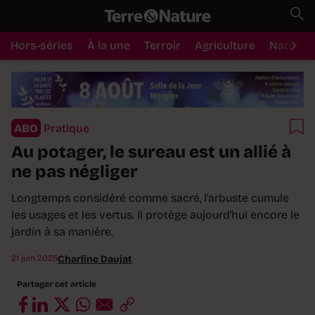
Hors-séries
À la une
Terroir
Agriculture
Nature
ABO
Pratique
Au potager, le sureau est un allié à
ne pas négliger
Longtemps considéré comme sacré, l'arbuste cumule
les usages et les vertus. Il protège aujourd'hui encore le
jardin à sa manière.
21 juin 2025
Charline Daujat
Partager cet article