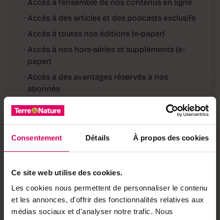
·
Accès à l'ensemble de nos contenus en ligne
·
Accès à des articles et des podcasts exclusifs
·
Accès à toutes nos éditions (e-paper)
·
Accès à nos hors-séries et suppléments (e-
paper)
·
Accès à des avantages réservés à nos
abonnés
Déjà abonné·e ?
→ Se connecter
Consentement
Détails
À propos des cookies
Achetez local sur
Ce site web utilise des cookies.
notre boutique
Les cookies nous permettent de personnaliser le contenu
Découvrez les produits
et les annonces, d'offrir des fonctionnalités relatives aux
médias sociaux et d'analyser notre trafic. Nous