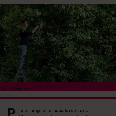
© Sigfredo Haro
P
lante indigène rustique, le sureau noir