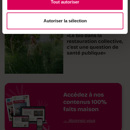
Tout autoriser
dans sa dernière ligne
droite
Autoriser la sélection
Agriculture
«Le bio dans la
restauration collective,
c'est une question de
santé publique»
Accédez à nos
contenus 100%
faits maison
Abonnez-vous