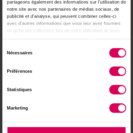
partageons également des informations sur l'utilisation de
notre site avec nos partenaires de médias sociaux, de
À lire aussi
publicité et d'analyse, qui peuvent combiner celles-ci
avec d'autres informations que vous leur avez fournies
Terroir
ou qu'ils ont collectées lors de votre utilisation de leurs
À Bex, cette limonade
apporte une fraîcheur
services.
bienvenue
Sélection
Nécessaires
du
consentement
ABO
Préférences
Nature
Des surprises cachées
dans les bois rythment
Statistiques
cette balade connectée
Marketing
Agriculture
L'initiative pour une
alimentation sûre entre