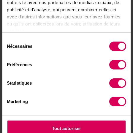
notre site avec nos partenaires de médias sociaux, de
NPA
*
publicité et d'analyse, qui peuvent combiner celles-ci
avec d'autres informations que vous leur avez fournies
ou qu'ils ont collectées lors de votre utilisation de leurs
services.
Localité
*
Sélection
Nécessaires
du
consentement
Préférences
Téléphone mobile
Statistiques
Marketing
Adresse email
*
Tout autoriser