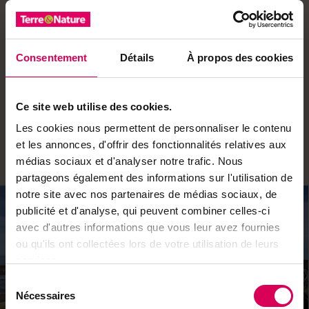
Afin de préserver la faune sauvage établie à proximité
du domaine skiable, une ordonnance de mise en «zone
de tranquillité» est appliquée depuis 2013 à La Berra.
Les activités de loisirs ont un impact parfois néfaste
Consentement
Détails
À propos des cookies
sur la reproduction de certaines espèces sensibles. Les
contraintes tiennent du bon sens. Il suffit de rester sur
les sentiers balisés, d’emporter les déchets et de tenir
Ce site web utilise des cookies.
impérativement les chiens en laisse. Savoir rester
Les cookies nous permettent de personnaliser le contenu
discret donne les meilleures chances d’observation de
et les annonces, d'offrir des fonctionnalités relatives aux
la faune.
médias sociaux et d'analyser notre trafic. Nous
partageons également des informations sur l'utilisation de
notre site avec nos partenaires de médias sociaux, de
publicité et d'analyse, qui peuvent combiner celles-ci
avec d'autres informations que vous leur avez fournies
ou qu'ils ont collectées lors de votre utilisation de leurs
services.
Sélection
Nécessaires
du