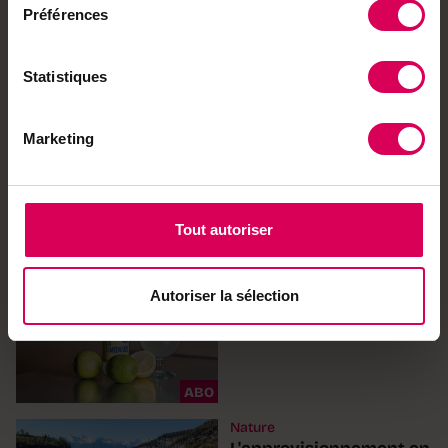
épopée oubliée refait
Préférences
surface à l'heure du
Marché-Concours
Statistiques
Agriculture
L'initiative pour une
Marketing
alimentation sûre entre
dans sa dernière ligne
droite
Tout autoriser
Terroir
À Bex, cette limonade
Autoriser la sélection
apporte une fraîcheur
bienvenue
ABO
Nature