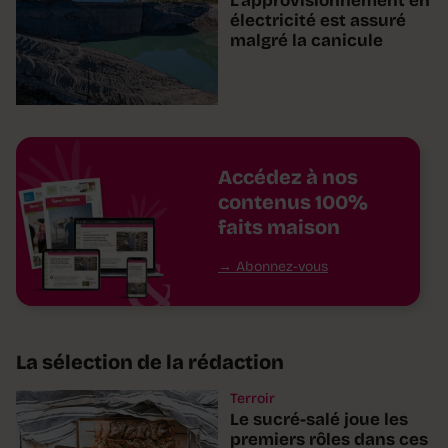
L'approvisionnement en
électricité est assuré
malgré la canicule
Accédez à nos
contenus 100%
faits maison
Abonnez-vous
La sélection de la rédaction
Terroir
Le sucré-salé joue les
premiers rôles dans ces