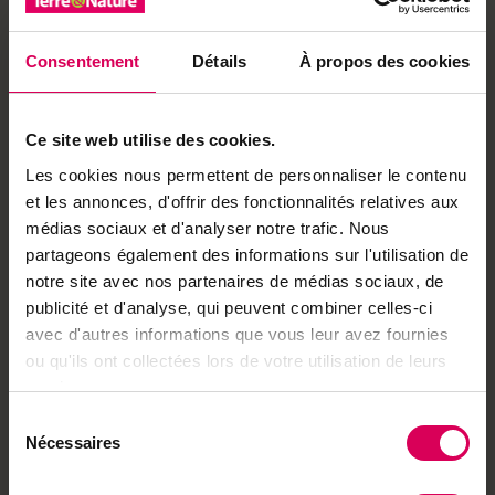
«qu’en collaboration avec l’agriculture, la recherche et
les autorités».
Consentement
Détails
À propos des cookies
Envie de partager ?
Ce site web utilise des cookies.
Les cookies nous permettent de personnaliser le contenu
et les annonces, d'offrir des fonctionnalités relatives aux
médias sociaux et d'analyser notre trafic. Nous
Achetez local sur
partageons également des informations sur l'utilisation de
notre boutique
notre site avec nos partenaires de médias sociaux, de
publicité et d'analyse, qui peuvent combiner celles-ci
Découvrez les produits
avec d'autres informations que vous leur avez fournies
ou qu'ils ont collectées lors de votre utilisation de leurs
services.
À lire aussi
Sélection
Nécessaires
du
Point fort
consentement
D'Etoy à la Guyane, une