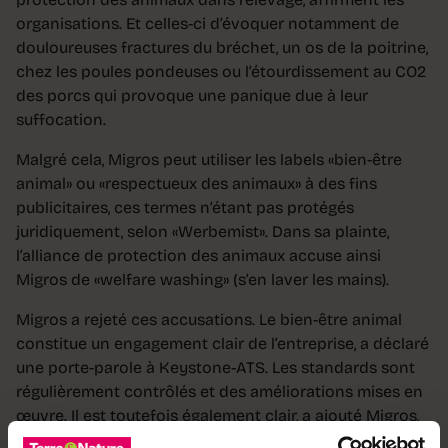
organisations. Et celles-ci d’évoquer notamment de
douloureuses fractures du bréchet, un os de la poitrine,
chez les poules pondeuses ou l’étourdissement au CO2
des porcs qui provoque une panique due à leur
suffocation.
Malgré cela, Migros peut utiliser les labels «bien-être
animal» ou «respectueux des animaux» à des fins
publicitaires, ces termes n’étant pas protégés
juridiquement, selon «Werbemist». Dans sa plainte,
l’alliance de protection des animaux accuse ainsi
Migros de «welfare washing» (s’en laver les mains).
Migros a rejeté ces accusations. Le bien-être animal
constitue un engagement clair de l’entreprise, a déclaré
une porte-parole à Keystone-ATS. Les standards sont
régulièrement contrôlés et des améliorations mises en
œuvre. Il est toutefois également clair, a ajouté Migros,
que les défis liés à l’élevage ne peuvent être abordés