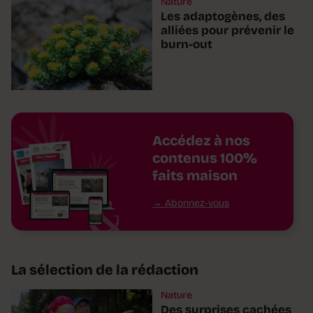
Nature
Les adaptogènes, des
alliées pour prévenir le
burn-out
Accédez à nos
contenus 100%
faits maison
Abonnez-vous
La sélection de la rédaction
Nature
Des surprises cachées