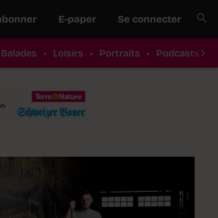
abonner
E-paper
Se connecter
Balades
•
Loisirs
•
Portraits
•
Podcasts
•