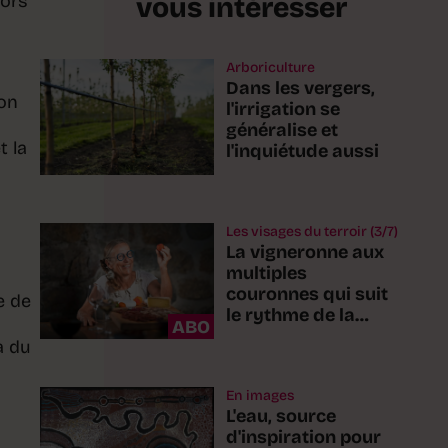
lors
vous intéresser
Arboriculture
Dans les vergers,
son
l'irrigation se
généralise et
t la
l'inquiétude aussi
Les visages du terroir (3/7)
La vigneronne aux
multiples
couronnes qui suit
e de
le rythme de la
ABO
nature
à du
En images
L'eau, source
d'inspiration pour