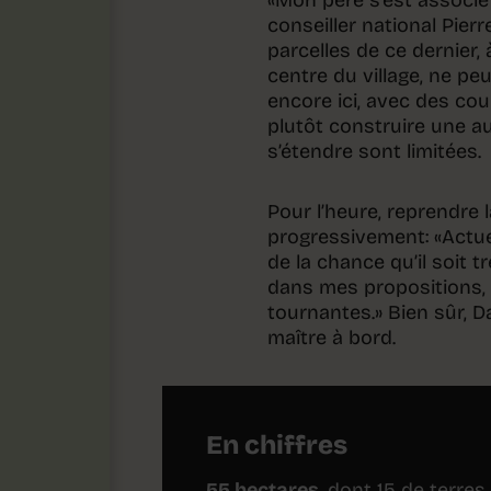
conseiller national Pier
parcelles de ce dernier,
centre du village, ne pe
encore ici, avec des cou
plutôt construire une aut
s’étendre sont limitées.
Pour l’heure, reprendre l
progressivement: «Actuel
de la chance qu’il soit 
dans mes propositions,
tournantes.» Bien sûr, D
maître à bord.
En chiffres
55 hectares
, dont 15 de terres