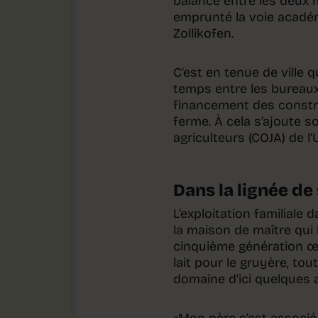
balancé entre les deux mé
emprunté la voie académ
Zollikofen.
C’est en tenue de ville 
temps entre les bureaux 
financement des construc
ferme. À cela s’ajoute 
agriculteurs (COJA) de l
Dans la lignée de
L’exploitation familiale
la maison de maître qui 
cinquième génération œu
lait pour le gruyère, to
domaine d’ici quelques 
«Mon père s’est associé 