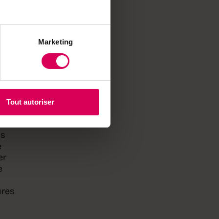
gent
Marketing
ibre.
é de
Tout autoriser
es
e
er
e
ures