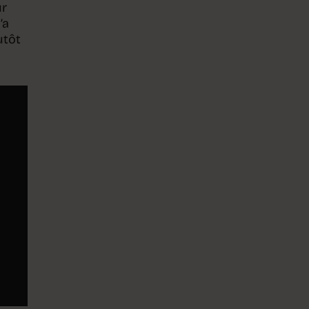
ur
’a
utôt