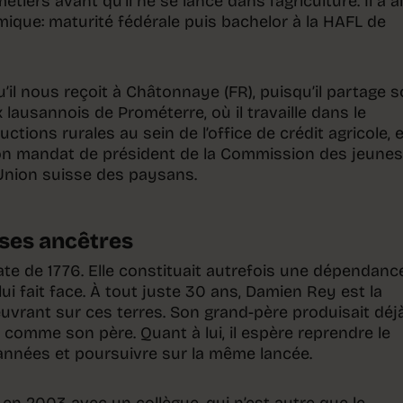
tiers avant qu’il ne se lance dans l’agriculture. Il a a
ique: maturité fédérale puis bachelor à la HAFL de
qu’il nous reçoit à Châtonnaye (FR), puisqu’il partage 
lausannois de Prométerre, où il travaille dans le
tions rurales au sein de l’office de crédit agricole, e
son mandat de président de la Commission des jeunes
’Union suisse des paysans.
 ses ancêtres
 date de 1776. Elle constituait autrefois une dépendanc
lui fait face. À tout juste 30 ans, Damien Rey est la
vrant sur ces terres. Son grand-père produisait déj
ut comme son père. Quant à lui, il espère reprendre le
années et poursuivre sur la même lancée.
en 2003 avec un collègue, qui n’est autre que le