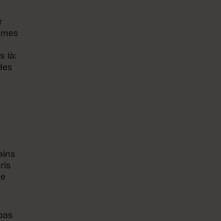
r
ommes
 là:
 des
ains
ris
me
 pas