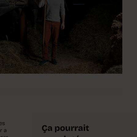
res
Ça pourrait
r a