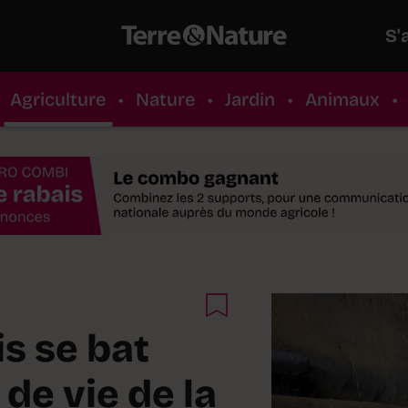
S'
Agriculture
•
Nature
•
Jardin
•
Animaux
•
s se bat
 de vie de la