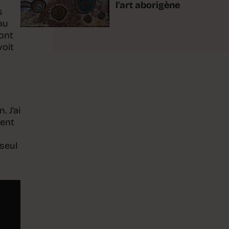
l'art aborigène
s
au
sont
voit
 J’ai
vent
 seul