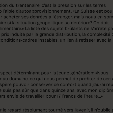
ion du trentenaire, c’est la pression sur les terres
op faible d’autoapprovisionnement. «La Suisse est pou
our acheter ses denrées à l’étranger, mais nous en s
re si la situation géopolitique se détériore? On doit
imentaire.» La liste des sujets brûlants ne s’arrête pas
es prix induite par la grande distribution, la complexité
onditions-cadres instables, un lien à retisser avec la
 aspect déterminant pour la jeune génération: «Nous
er au domaine, ce qui nous permet de profiter de cert
spère pouvoir conserver ce confort quand j’aurai rep
e ne suis pas sûr que dans quinze ans, avec mon diplô
ours envie de travailler pour 17 francs de l’heure…»
le regard résolument tourné vers l’avenir, il n’oublie