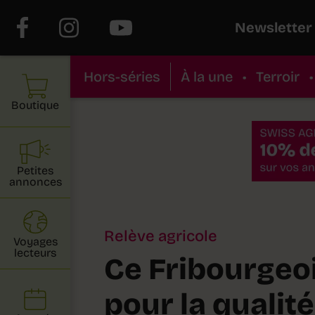
Newsletter
Hors-séries
À la une
•
Terroir
•
Boutique
Petites
annonces
Relève agricole
Voyages
lecteurs
Ce Fribourgeoi
pour la qualité