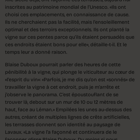
inscrites au patrimoine mondial de l’Unesco. «Ils ont
choisi ces emplacements, en connaissance de cause.
Ils ne cherchaient pas la facilité, mais l’ensoleillement
optimal et des terroirs exceptionnels. Ils ont planté la
vigne sur ces pentes parce qu’ils étaient persuadés que
ces endroits étaient bons pour elle», détaille-t-il. Et le
temps leur a donné raison.
Blaise Duboux pourrait parler des heures de cette
pénibilité à la vigne, qui plonge le viticulteur au cœur de
«l’esprit du vin»: «Parfois, je me dis qu’on est «sonnés» de
travailler la vigne à cet endroit, puis je m’arrête et
j’observe le panorama. C’est époustouflant de se
trouver là, debout sur un mur de 10 ou 12 mètres de
haut, face au Léman.» Empilées les unes au-dessus des
autres, créant de multiples lignes de crête artificielles,
les terrasses donnent son identité au paysage de
Lavaux. «La vigne l’a façonné et continuera de le
façonner, glisse Blaise Duboux. Du moins si nous,