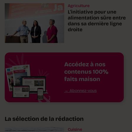
Agriculture
L'initiative pour une
alimentation sûre entre
dans sa dernière ligne
droite
Accédez à nos
contenus 100%
faits maison
Abonnez-vous
La sélection de la rédaction
Cuisine