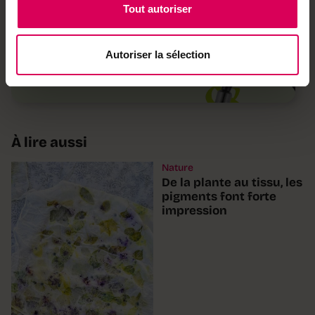
Tout autoriser
Achetez local sur
notre boutique
Autoriser la sélection
Découvrez les produits
À lire aussi
Nature
De la plante au tissu, les
pigments font forte
impression