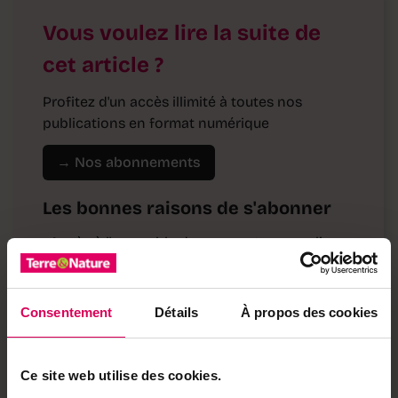
Vous voulez lire la suite de
cet article ?
Profitez d'un accès illimité à toutes nos
publications en format numérique
→ Nos abonnements
Les bonnes raisons de s'abonner
·
Accès à l'ensemble de nos contenus en ligne
·
Accès à des articles et des podcasts exclusifs
·
Accès à toutes nos éditions (e-paper)
Consentement
Détails
À propos des cookies
·
Accès à nos hors-séries et suppléments (e-
paper)
Ce site web utilise des cookies.
·
Accès à des avantages réservés à nos