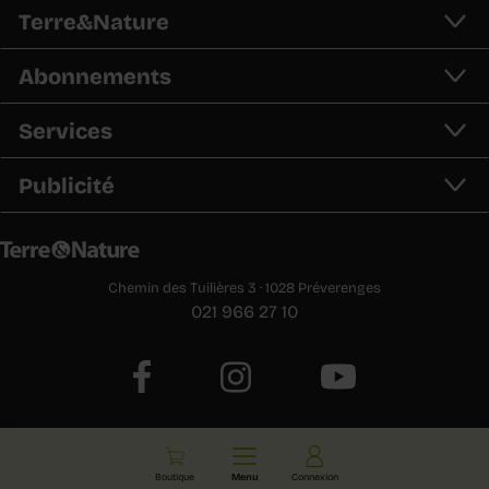
Terre&Nature
Abonnements
Services
Publicité
Chemin des Tuilières 3 · 1028 Préverenges
021 966 27 10
E-paper
Boutique
Menu
Connexion