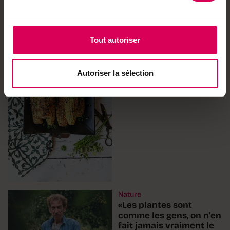
Cuisine
Tout autoriser
Passés au grill, les épis
craquent et révèlent
toute leur saveur
Autoriser la sélection
Nature
«Les plantes sont
comme les gens, on n'en
fait jamais vraiment le