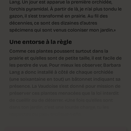
Lang. Un jour est apparue la première orchidée,
l’orchis pyramidal. À partir de là, je n’ai plus tondu le
gazon, il s’est transformé en prairie. Au fil des
décennies, ce sont des dizaines d’autres
spécimens qui sont venus coloniser mon jardin.»
Une entorse à la règle
Comme ces plantes poussent surtout dans la
prairie et qu’elles sont de petite taille, il est facile de
les perdre de vue. Pour mieux les observer, Barbara
Lang a donc installé à côté de chaque orchidée
(une soixantaine en tout) un bâtonnet indiquant sa
présence. La Vaudoise s’est donné pour mission de
préserver ces plantes menacées que la loi interdit
de cueillir ou de déterrer. «Une fois qu’elles sont
dans ton jardin, c’est une lourde charge, tu les
respectes ou pas», explique-t-elle.