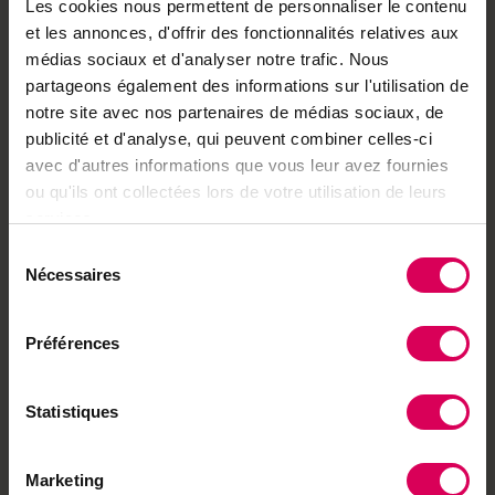
abonnés
Les cookies nous permettent de personnaliser le contenu
et les annonces, d'offrir des fonctionnalités relatives aux
Déjà abonné·e ?
→ Se connecter
médias sociaux et d'analyser notre trafic. Nous
partageons également des informations sur l'utilisation de
notre site avec nos partenaires de médias sociaux, de
publicité et d'analyse, qui peuvent combiner celles-ci
avec d'autres informations que vous leur avez fournies
Achetez local sur
ou qu'ils ont collectées lors de votre utilisation de leurs
notre boutique
services.
Découvrez les produits
Sélection
Nécessaires
du
consentement
Préférences
À lire aussi
Terroir
Statistiques
Un sirop singulier
valorise non pas les
fruits, mais les feuilles
Marketing
du figuier