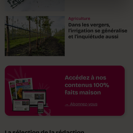
Agriculture
Dans les vergers,
l'irrigation se généralise
et l'inquiétude aussi
Accédez à nos
contenus 100%
faits maison
Abonnez-vous
La sélection de la rédaction