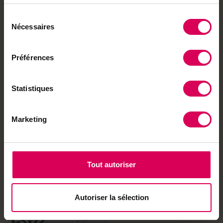
services.
Agriculture
«Le bio dans la
Sélection
restauration collective,
Nécessaires
du
c'est une question de
consentement
santé publique»
Préférences
Statistiques
Cuisine
Passés au grill, les épis
craquent et révèlent
Marketing
toute leur saveur
Tout autoriser
Autoriser la sélection