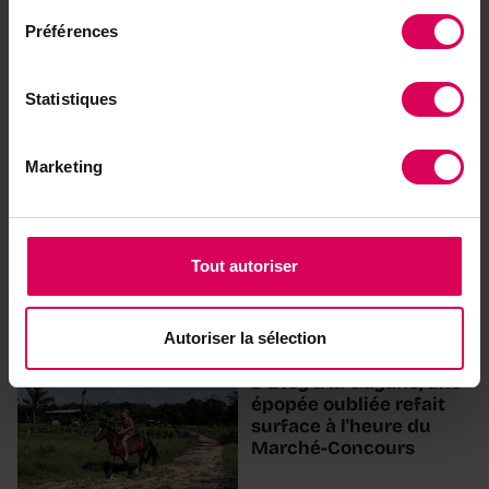
Portraits
La vigneronne aux
Préférences
multiples couronnes
qui suit le rythme de la
nature
Statistiques
ABO
Agriculture
Marketing
«Le bio dans la
restauration collective,
c'est une question de
santé publique»
Tout autoriser
Autoriser la sélection
Point fort
D'Etoy à la Guyane, une
épopée oubliée refait
surface à l'heure du
Marché-Concours