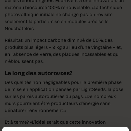
qui les rendrait rigides. Et arrivent à une innovation: un
matériau biosourcé 100% renouvelable. «La technique
photovoltaïque initiale ne change pas, on revisite
seulement la partie «mise en module», précise le
Neuchâtelois.
Résultat: un impact carbone diminué de 50%, des
produits plus légers – 9 kg au lieu d’une vingtaine – et,
en l’absence de verre, des plaques incassables et qui
n’éblouissent pas.
Le long des autoroutes?
Des qualités non négligeables pour la première phase
de mise en application pensée par LightSeeds: la pose
sur les parois autoroutières du pays. «De nombreux
murs pourraient être producteurs d’énergie sans
dénaturer l’environnement.»
Et à terme? «L’idéal serait que cette innovation
devienne le standard et permette de reprendre le