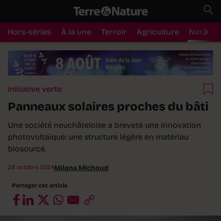
Hors-séries
À la une
Terroir
Agriculture
Nature
Initiative verte
Panneaux solaires proches du bâti
Une société neuchâteloise a breveté une innovation
photovoltaïque: une structure légère en matériau
biosourcé.
28 octobre 2024
Milena Michoud
Partager cet article