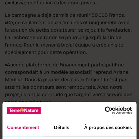
exclusivement grâce à des dons privés.
La campagne a déjà permis de réunir 50 000 francs.
«Ce, en seulement deux semaines et uniquement avec
le soutien de petits donateurs», se réjouit la fondatrice.
La recherche de fonds se poursuit jusqu’à la fin de
l’année. Pour la mener à bien, l’équipe a créé un site
spécialement pour cette opération.
«Aucune plateforme de financement participatif ne
correspondait à un modèle associatif, reprend Ariane
Mérillat. Dans la plupart des cas, si l’objectif n’est pas
atteint, les donateurs sont remboursés. Avec notre
projet, ils ont la certitude que l’argent versé servira aux
soins des animaux.»
+ D’infos
soutenir-erminea.org
Consentement
Détails
À propos des cookies
Envie de partager ?