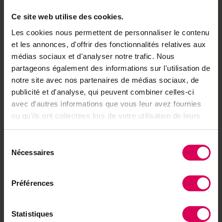
Ce site web utilise des cookies.
Les cookies nous permettent de personnaliser le contenu
et les annonces, d'offrir des fonctionnalités relatives aux
Achetez local sur
médias sociaux et d'analyser notre trafic. Nous
notre boutique
partageons également des informations sur l'utilisation de
notre site avec nos partenaires de médias sociaux, de
Découvrez les produits
publicité et d'analyse, qui peuvent combiner celles-ci
avec d'autres informations que vous leur avez fournies
ou qu'ils ont collectées lors de votre utilisation de leurs
À lire aussi
services.
Sélection
Agriculture
Nécessaires
du
Succès pour le
traditionnel brunch du
consentement
1er août
Préférences
Statistiques